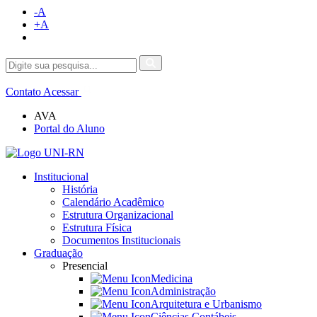
-A
+A
Contato
Acessar
AVA
Portal do Aluno
Institucional
História
Calendário Acadêmico
Estrutura Organizacional
Estrutura Física
Documentos Institucionais
Graduação
Presencial
Medicina
Administração
Arquitetura e Urbanismo
Ciências Contábeis