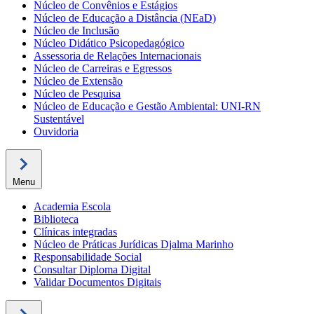
Núcleo de Convênios e Estágios
Núcleo de Educação a Distância (NEaD)
Núcleo de Inclusão
Núcleo Didático Psicopedagógico
Assessoria de Relações Internacionais
Núcleo de Carreiras e Egressos
Núcleo de Extensão
Núcleo de Pesquisa
Núcleo de Educação e Gestão Ambiental: UNI-RN
Sustentável
Ouvidoria
Menu
Academia Escola
Biblioteca
Clínicas integradas
Núcleo de Práticas Jurídicas Djalma Marinho
Responsabilidade Social
Consultar Diploma Digital
Validar Documentos Digitais