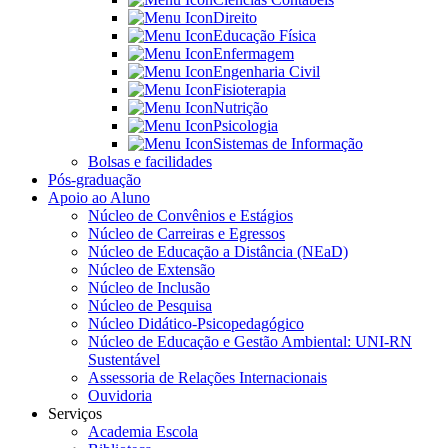
Direito
Educação Física
Enfermagem
Engenharia Civil
Fisioterapia
Nutrição
Psicologia
Sistemas de Informação
Bolsas e facilidades
Pós-graduação
Apoio ao Aluno
Núcleo de Convênios e Estágios
Núcleo de Carreiras e Egressos
Núcleo de Educação a Distância (NEaD)
Núcleo de Extensão
Núcleo de Inclusão
Núcleo de Pesquisa
Núcleo Didático-Psicopedagógico
Núcleo de Educação e Gestão Ambiental: UNI-RN
Sustentável
Assessoria de Relações Internacionais
Ouvidoria
Serviços
Academia Escola