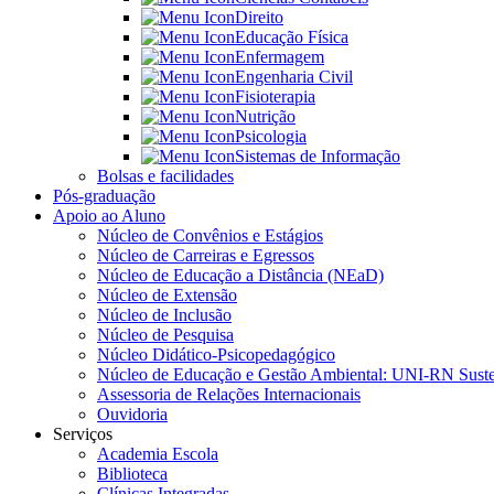
Direito
Educação Física
Enfermagem
Engenharia Civil
Fisioterapia
Nutrição
Psicologia
Sistemas de Informação
Bolsas e facilidades
Pós-graduação
Apoio ao Aluno
Núcleo de Convênios e Estágios
Núcleo de Carreiras e Egressos
Núcleo de Educação a Distância (NEaD)
Núcleo de Extensão
Núcleo de Inclusão
Núcleo de Pesquisa
Núcleo Didático-Psicopedagógico
Núcleo de Educação e Gestão Ambiental: UNI-RN Suste
Assessoria de Relações Internacionais
Ouvidoria
Serviços
Academia Escola
Biblioteca
Clínicas Integradas