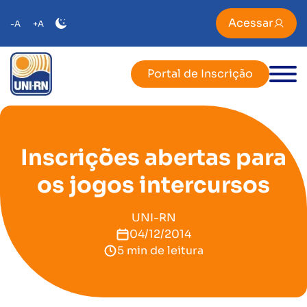
Acessar
-A
+A
Portal de Inscrição
Inscrições abertas para
os jogos intercursos
UNI-RN
04/12/2014
5 min de leitura