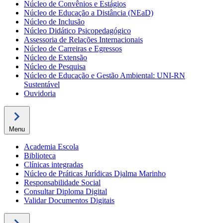
Núcleo de Convênios e Estágios
Núcleo de Educação a Distância (NEaD)
Núcleo de Inclusão
Núcleo Didático Psicopedagógico
Assessoria de Relações Internacionais
Núcleo de Carreiras e Egressos
Núcleo de Extensão
Núcleo de Pesquisa
Núcleo de Educação e Gestão Ambiental: UNI-RN
Sustentável
Ouvidoria
Menu
Academia Escola
Biblioteca
Clínicas integradas
Núcleo de Práticas Jurídicas Djalma Marinho
Responsabilidade Social
Consultar Diploma Digital
Validar Documentos Digitais