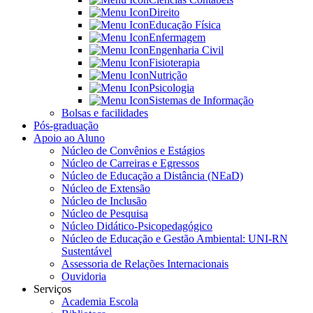
Direito
Educação Física
Enfermagem
Engenharia Civil
Fisioterapia
Nutrição
Psicologia
Sistemas de Informação
Bolsas e facilidades
Pós-graduação
Apoio ao Aluno
Núcleo de Convênios e Estágios
Núcleo de Carreiras e Egressos
Núcleo de Educação a Distância (NEaD)
Núcleo de Extensão
Núcleo de Inclusão
Núcleo de Pesquisa
Núcleo Didático-Psicopedagógico
Núcleo de Educação e Gestão Ambiental: UNI-RN
Sustentável
Assessoria de Relações Internacionais
Ouvidoria
Serviços
Academia Escola