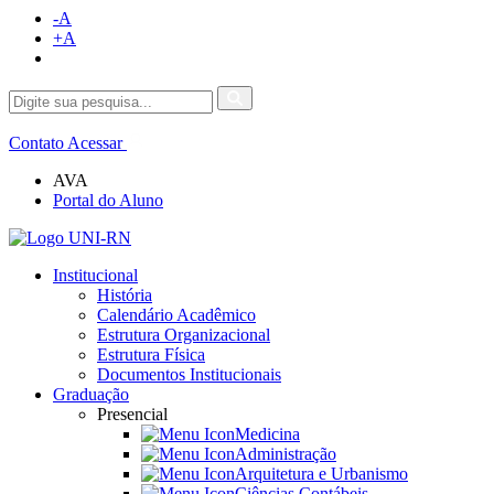
-A
+A
Contato
Acessar
AVA
Portal do Aluno
Institucional
História
Calendário Acadêmico
Estrutura Organizacional
Estrutura Física
Documentos Institucionais
Graduação
Presencial
Medicina
Administração
Arquitetura e Urbanismo
Ciências Contábeis