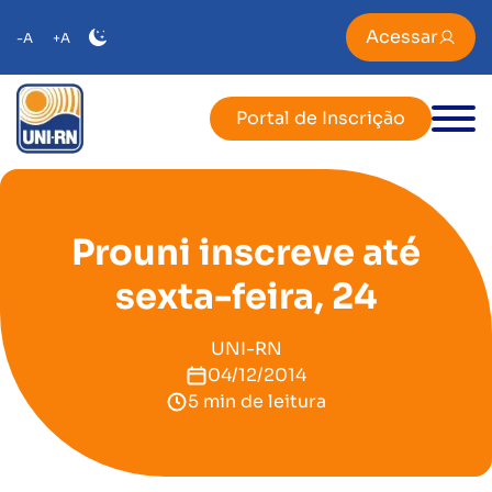
Acessar
-A
+A
Portal de Inscrição
Prouni inscreve até
sexta-feira, 24
UNI-RN
04/12/2014
5 min de leitura