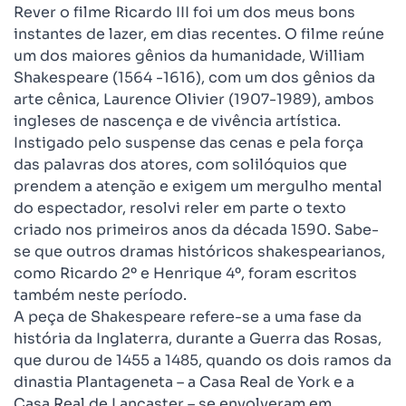
Rever o filme Ricardo III foi um dos meus bons
instantes de lazer, em dias recentes. O filme reúne
um dos maiores gênios da humanidade, William
Shakespeare (1564 -1616), com um dos gênios da
arte cênica, Laurence Olivier (1907-1989), ambos
ingleses de nascença e de vivência artística.
Instigado pelo suspense das cenas e pela força
das palavras dos atores, com solilóquios que
prendem a atenção e exigem um mergulho mental
do espectador, resolvi reler em parte o texto
criado nos primeiros anos da década 1590. Sabe-
se que outros dramas históricos shakespearianos,
como Ricardo 2º e Henrique 4º, foram escritos
também neste período.
A peça de Shakespeare refere-se a uma fase da
história da Inglaterra, durante a Guerra das Rosas,
que durou de 1455 a 1485, quando os dois ramos da
dinastia Plantageneta – a Casa Real de York e a
Casa Real de Lancaster – se envolveram em