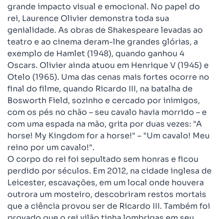
grande impacto visual e emocional. No papel do
rei, Laurence Olivier demonstra toda sua
genialidade. As obras de Shakespeare levadas ao
teatro e ao cinema deram-lhe grandes glórias, a
exemplo de Hamlet (1948), quando ganhou 4
Oscars. Olivier ainda atuou em Henrique V (1945) e
Otelo (1965). Uma das cenas mais fortes ocorre no
final do filme, quando Ricardo III, na batalha de
Bosworth Field, sozinho e cercado por inimigos,
com os pés no chão – seu cavalo havia morrido – e
com uma espada na mão, grita por duas vezes: "A
horse! My Kingdom for a horse!" – "Um cavalo! Meu
reino por um cavalo!".
O corpo do rei foi sepultado sem honras e ficou
perdido por séculos. Em 2012, na cidade inglesa de
Leicester, escavações, em um local onde houvera
outrora um mosteiro, descobriram restos mortais
que a ciência provou ser de Ricardo III. Também foi
provado que o rei vilão tinha lombrigas em seu