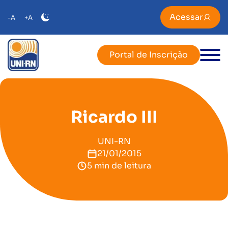
Acessar
-A
+A
Portal de Inscrição
Ricardo III
UNI-RN
21/01/2015
5 min de leitura