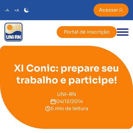
Acessar
-A
+A
Portal de Inscrição
XI Conic: prepare seu
trabalho e participe!
UNI-RN
04/12/2014
5 min de leitura