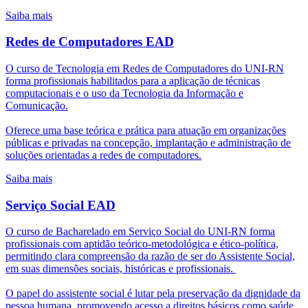
Saiba mais
Redes de Computadores EAD
O curso de Tecnologia em Redes de Computadores do UNI-RN
forma profissionais habilitados para a aplicação de técnicas
computacionais e o uso da Tecnologia da Informação e
Comunicação.
Oferece uma base teórica e prática para atuação em organizações
públicas e privadas na concepção, implantação e administração de
soluções orientadas a redes de computadores.
Saiba mais
Serviço Social EAD
O curso de Bacharelado em Serviço Social do UNI-RN forma
profissionais com aptidão teórico-metodológica e ético-política,
permitindo clara compreensão da razão de ser do Assistente Social,
em suas dimensões sociais, históricas e profissionais.
O papel do assistente social é lutar pela preservação da dignidade da
pessoa humana, promovendo acesso a direitos básicos como saúde,