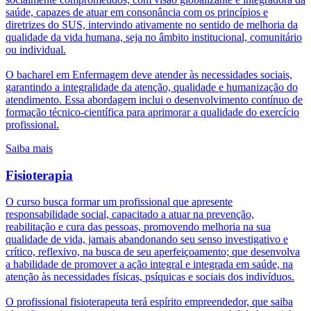
saúde, capazes de atuar em consonância com os princípios e
diretrizes do SUS, intervindo ativamente no sentido de melhoria da
qualidade da vida humana, seja no âmbito institucional, comunitário
ou individual.
O bacharel em Enfermagem deve atender às necessidades sociais,
garantindo a integralidade da atenção, qualidade e humanização do
atendimento. Essa abordagem inclui o desenvolvimento contínuo de
formação técnico-científica para aprimorar a qualidade do exercício
profissional.
Saiba mais
Fisioterapia
O curso busca formar um profissional que apresente
responsabilidade social, capacitado a atuar na prevenção,
reabilitação e cura das pessoas, promovendo melhoria na sua
qualidade de vida, jamais abandonando seu senso investigativo e
crítico, reflexivo, na busca de seu aperfeiçoamento; que desenvolva
a habilidade de promover a ação integral e integrada em saúde, na
atenção às necessidades físicas, psíquicas e sociais dos indivíduos.
O profissional fisioterapeuta terá espírito empreendedor, que saiba