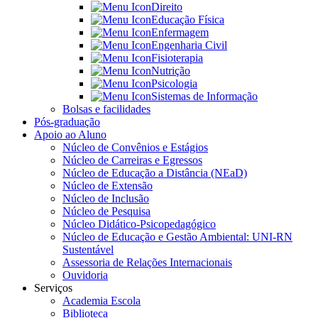
Direito
Educação Física
Enfermagem
Engenharia Civil
Fisioterapia
Nutrição
Psicologia
Sistemas de Informação
Bolsas e facilidades
Pós-graduação
Apoio ao Aluno
Núcleo de Convênios e Estágios
Núcleo de Carreiras e Egressos
Núcleo de Educação a Distância (NEaD)
Núcleo de Extensão
Núcleo de Inclusão
Núcleo de Pesquisa
Núcleo Didático-Psicopedagógico
Núcleo de Educação e Gestão Ambiental: UNI-RN
Sustentável
Assessoria de Relações Internacionais
Ouvidoria
Serviços
Academia Escola
Biblioteca