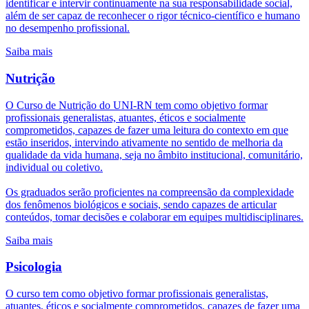
identificar e intervir continuamente na sua responsabilidade social,
além de ser capaz de reconhecer o rigor técnico-científico e humano
no desempenho profissional.
Saiba mais
Nutrição
O Curso de Nutrição do UNI-RN tem como objetivo formar
profissionais generalistas, atuantes, éticos e socialmente
comprometidos, capazes de fazer uma leitura do contexto em que
estão inseridos, intervindo ativamente no sentido de melhoria da
qualidade da vida humana, seja no âmbito institucional, comunitário,
individual ou coletivo.
Os graduados serão proficientes na compreensão da complexidade
dos fenômenos biológicos e sociais, sendo capazes de articular
conteúdos, tomar decisões e colaborar em equipes multidisciplinares.
Saiba mais
Psicologia
O curso tem como objetivo formar profissionais generalistas,
atuantes, éticos e socialmente comprometidos, capazes de fazer uma