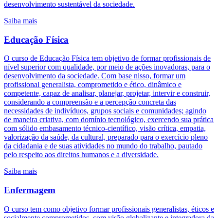
desenvolvimento sustentável da sociedade.
Saiba mais
Educação Física
O curso de Educação Física tem objetivo de formar profissionais de
nível superior com qualidade, por meio de ações inovadoras, para o
desenvolvimento da sociedade. Com base nisso, formar um
profissional generalista, comprometido e ético, dinâmico e
competente, capaz de analisar, planejar, projetar, intervir e construir,
considerando a compreensão e a percepção concreta das
necessidades de indivíduos, grupos sociais e comunidades; agindo
de maneira criativa, com domínio tecnológico, exercendo sua prática
com sólido embasamento técnico-científico, visão crítica, empatia,
valorização da saúde, da cultural, preparado para o exercício pleno
da cidadania e de suas atividades no mundo do trabalho, pautado
pelo respeito aos direitos humanos e a diversidade.
Saiba mais
Enfermagem
O curso tem como objetivo formar profissionais generalistas, éticos e
socialmente comprometidos, com visão globalizante e integradora da