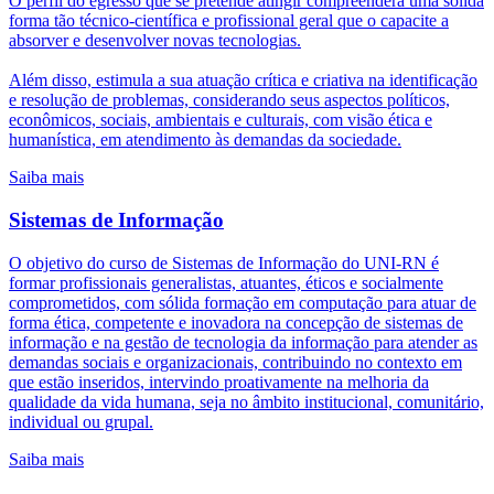
O perfil do egresso que se pretende atingir compreenderá uma sólida
forma tão técnico-científica e profissional geral que o capacite a
absorver e desenvolver novas tecnologias.
Além disso, estimula a sua atuação crítica e criativa na identificação
e resolução de problemas, considerando seus aspectos políticos,
econômicos, sociais, ambientais e culturais, com visão ética e
humanística, em atendimento às demandas da sociedade.
Saiba mais
Sistemas de Informação
O objetivo do curso de Sistemas de Informação do UNI-RN é
formar profissionais generalistas, atuantes, éticos e socialmente
comprometidos, com sólida formação em computação para atuar de
forma ética, competente e inovadora na concepção de sistemas de
informação e na gestão de tecnologia da informação para atender as
demandas sociais e organizacionais, contribuindo no contexto em
que estão inseridos, intervindo proativamente na melhoria da
qualidade da vida humana, seja no âmbito institucional, comunitário,
individual ou grupal.
Saiba mais