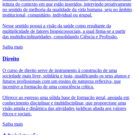
leitura do contexto em que estão inseridos, intervindo proativamente
no sentido de melhoria da qualidade da vida humana, seja no âmbito
institucional, comunitário, individual ou grupal.
Nesse sentido possui a visão da saúde como resultante da
multiplicidade de fatores biopsicossociais, a qual firma-se a partir
das multidisciplinaridades, consolidando Ciência e Profissão.
Saiba mais
Direito
O curso de direito serve de instrumento à construção de uma
sociedade mais livre, solidária e justa, qualificando os seus alunos e
futuros profissionais com um ensino de natureza reflexiva, que
incentive a formação de uma consciência crítica.
Oferece ao egresso uma sólida base de formação geral, apoiada em
conhecimento disciplinar e multidisciplinar, que proporcione uma
visão ampla e dinâmica das atividades jurídicas aliada aos valores
éticos e sociais.
Saiba mais