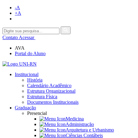
-A
+A
Contato
Acessar
AVA
Portal do Aluno
Institucional
História
Calendário Acadêmico
Estrutura Organizacional
Estrutura Física
Documentos Institucionais
Graduação
Presencial
Medicina
Administração
Arquitetura e Urbanismo
Ciências Contábeis