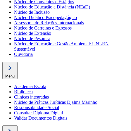
Núcleo de Convênios e Estágios
Núcleo de Educação a Distância (NEaD)
Núcleo de Inclusão
Núcleo Didático Psicopedagógico
Assessoria de Relações Internacionais
Núcleo de Carreiras e Egressos
Núcleo de Extensão
Núcleo de Pesquisa
Núcleo de Educação e Gestão Ambiental: UNI-RN
Sustentável
Ouvidoria
Menu
Academia Escola
Biblioteca
Clínicas integradas
Núcleo de Práticas Jurídicas Djalma Marinho
Responsabilidade Social
Consultar Diploma Digital
Validar Documentos Digitais