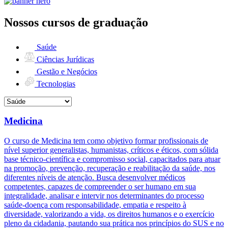
Nossos cursos de graduação
Saúde
Ciências Jurídicas
Gestão e Negócios
Tecnologias
Medicina
O curso de Medicina tem como objetivo formar profissionais de
nível superior generalistas, humanistas, críticos e éticos, com sólida
base técnico-científica e compromisso social, capacitados para atuar
na promoção, prevenção, recuperação e reabilitação da saúde, nos
diferentes níveis de atenção. Busca desenvolver médicos
competentes, capazes de compreender o ser humano em sua
integralidade, analisar e intervir nos determinantes do processo
saúde-doença com responsabilidade, empatia e respeito à
diversidade, valorizando a vida, os direitos humanos e o exercício
pleno da cidadania, pautando sua prática nos princípios do SUS e no