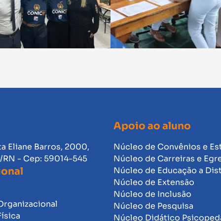
Apoio ao aluno
ta Eliane Barros, 2000,
Núcleo de Convênios e Es
l/RN - Cep: 59014-545
Núcleo de Carreiras e Egr
ional
Núcleo de Educação a Dis
Núcleo de Extensão
Núcleo de Inclusão
Organizacional
Núcleo de Pesquisa
Física
Núcleo Didático Psicope