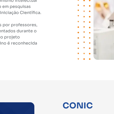
onismo intelectual
o em pesquisas
iciação Científica.
os por professores,
entados durante o
do projeto
ino é reconhecida
CONIC