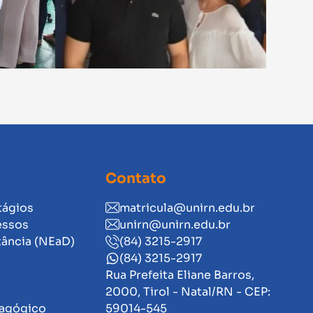
Contato
tágios
matricula@unirn.edu.br
essos
unirn@unirn.edu.br
tância (NEaD)
(84) 3215-2917
(84) 3215-2917
Rua Prefeita Eliane Barros,
2000, Tirol - Natal/RN - CEP:
dagógico
59014-545