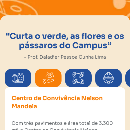
“Curta o verde, as flores e os
pássaros do Campus”
- Prof. Daladier Pessoa Cunha Lima
Complexo Desportivo
Centro de Convivência Nelson
Mandela
O UNI-RN destaca-se por seu moderno
complexo desportivo, composto por três
Com três pavimentos e área total de 3.300
piscinas (uma olímpica e uma infantil),