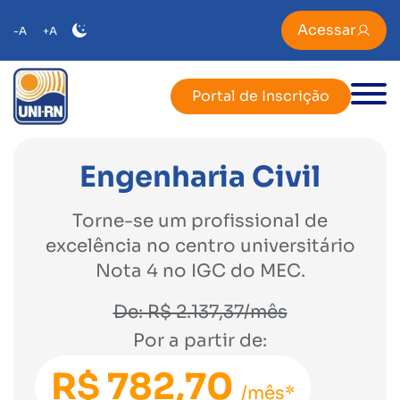
Acessar
-A
+A
Portal de Inscrição
Engenharia Civil
Torne-se um profissional de
excelência no centro universitário
Nota 4 no IGC do MEC.
De: R$ 2.137,37/mês
Por a partir de:
R$ 782,70
/mês*