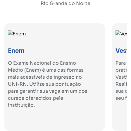
Rio Grande do Norte
Enem
Vesti
O Exame Nacional do Ensino
Para 
Médio (Enem) é uma das formas
pratic
mais acessíveis de ingresso no
Vestib
UNI-RN. Utilize sua pontuação
Realiz
para garantir sua vaga em um dos
sua ca
cursos oferecidos pela
seu fa
instituição.