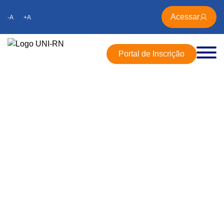
Acessar
-A
+A
Portal de Inscrição