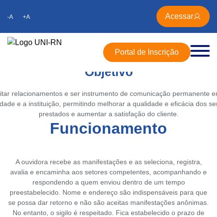
Apresentação
Acessar
-A
+A
ria é um canal aberto de comunicação do UNI-RN para receber críticas,
s e reclamações das comunidades interna e externa. O setor trabalha
Portal de Inscrição
rsonalizada, autônoma e imparcial, estando diretamente ligado à Reitor
Objetivo
itar relacionamentos e ser instrumento de comunicação permanente e
dade e a instituição, permitindo melhorar a qualidade e eficácia dos se
prestados e aumentar a satisfação do cliente.
Funcionamento
A ouvidora recebe as manifestações e as seleciona, registra,
avalia e encaminha aos setores competentes, acompanhando e
respondendo a quem enviou dentro de um tempo
preestabelecido. Nome e endereço são indispensáveis para que
se possa dar retorno e não são aceitas manifestações anônimas.
No entanto, o sigilo é respeitado. Fica estabelecido o prazo de