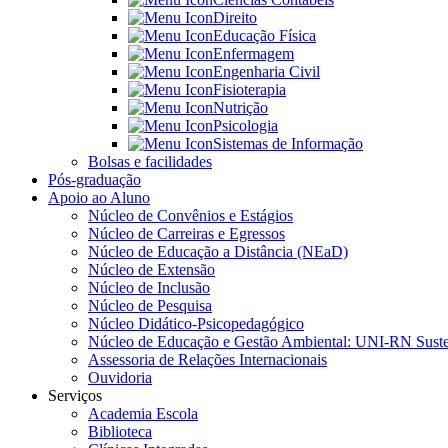
Direito
Educação Física
Enfermagem
Engenharia Civil
Fisioterapia
Nutrição
Psicologia
Sistemas de Informação
Bolsas e facilidades
Pós-graduação
Apoio ao Aluno
Núcleo de Convênios e Estágios
Núcleo de Carreiras e Egressos
Núcleo de Educação a Distância (NEaD)
Núcleo de Extensão
Núcleo de Inclusão
Núcleo de Pesquisa
Núcleo Didático-Psicopedagógico
Núcleo de Educação e Gestão Ambiental: UNI-RN Suste
Assessoria de Relações Internacionais
Ouvidoria
Serviços
Academia Escola
Biblioteca