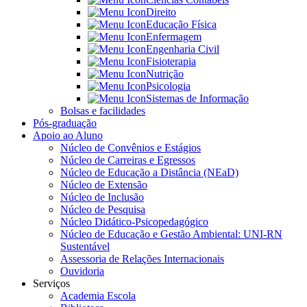
Direito
Educação Física
Enfermagem
Engenharia Civil
Fisioterapia
Nutrição
Psicologia
Sistemas de Informação
Bolsas e facilidades
Pós-graduação
Apoio ao Aluno
Núcleo de Convênios e Estágios
Núcleo de Carreiras e Egressos
Núcleo de Educação a Distância (NEaD)
Núcleo de Extensão
Núcleo de Inclusão
Núcleo de Pesquisa
Núcleo Didático-Psicopedagógico
Núcleo de Educação e Gestão Ambiental: UNI-RN
Sustentável
Assessoria de Relações Internacionais
Ouvidoria
Serviços
Academia Escola