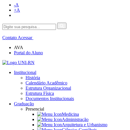
-A
+A
Contato
Acessar
AVA
Portal do Aluno
Institucional
História
Calendário Acadêmico
Estrutura Organizacional
Estrutura Física
Documentos Institucionais
Graduação
Presencial
Medicina
Administração
Arquitetura e Urbanismo
Ciências Contábeis