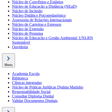
Núcleo de Convênios e Estágios
Núcleo de Educação a Distância (NEaD)
Núcleo de Inclusão
Núcleo Didático Psicopedagógico
Assessoria de Relações Internacionais
Núcleo de Carreiras e Egressos
Núcleo de Extensão
Núcleo de Pesquisa
Núcleo de Educação e Gestão Ambiental: UNI-RN
Sustentável
Ouvidoria
Menu
Academia Escola
Biblioteca
Clínicas integradas
Núcleo de Práticas Jurídicas Djalma Marinho
Responsabilidade Social
Consultar Diploma Digital
Validar Documentos Digitais