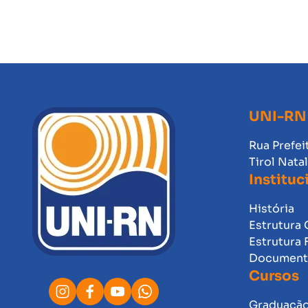
UNI-RN
Rua Prefei
Tirol Nata
Instituc
História
Estrutura 
Estrutura 
Documento
Cursos
Graduaçã