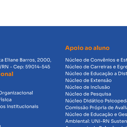
Apoio ao aluno
ta Eliane Barros, 2000,
Núcleo de Convênios e Es
l/RN - Cep: 59014-545
Núcleo de Carreiras e Egr
ional
Núcleo de Educação a Dis
Núcleo de Extensão
Núcleo de Inclusão
Organizacional
Núcleo de Pesquisa
Física
Núcleo Didático Psicope
s Institucionais
Comissão Própria de Avali
Núcleo de Educação e Ge
Ambiental: UNI-RN Susten
o