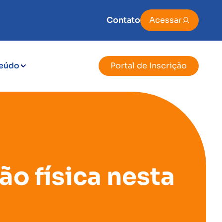
Contato
Acessar
eúdo
Portal de Inscrição
ão física nesta