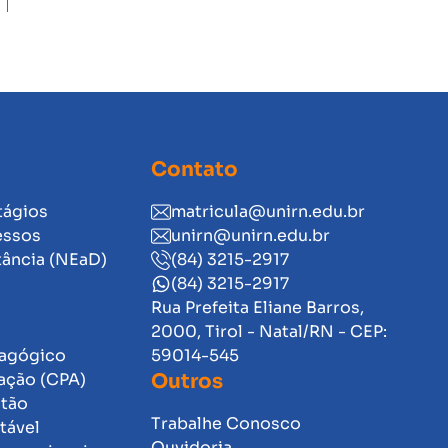
Contato
tágios
matricula@unirn.edu.br
essos
unirn@unirn.edu.br
tância (NEaD)
(84) 3215-2917
(84) 3215-2917
Rua Prefeita Eliane Barros,
2000, Tirol - Natal/RN - CEP:
dagógico
59014-545
ação (CPA)
Outros
stão
Trabalhe Conosco
tável
Ouvidoria