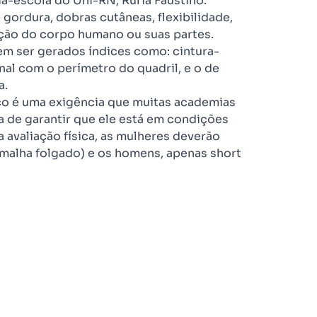
ia-escola do Uni-RN, Ruriá Faustino.
gordura, dobras cutâneas, flexibilidade,
ição do corpo humano ou suas partes.
em ser gerados índices como: cintura-
nal com o perímetro do quadril, e o de
a.
ico é uma exigência que muitas academias
a de garantir que ele está em condições
 avaliação física, as mulheres deverão
e malha folgado) e os homens, apenas short