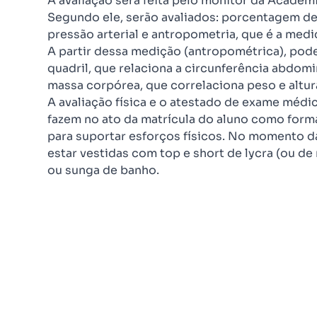
A avaliação será feita pelo monitor da Academ
Segundo ele, serão avaliados: porcentagem de 
pressão arterial e antropometria, que é a med
A partir dessa medição (antropométrica), pod
quadril, que relaciona a circunferência abdomi
massa corpórea, que correlaciona peso e altur
A avaliação física e o atestado de exame méd
fazem no ato da matrícula do aluno como form
para suportar esforços físicos. No momento da
estar vestidas com top e short de lycra (ou d
ou sunga de banho.