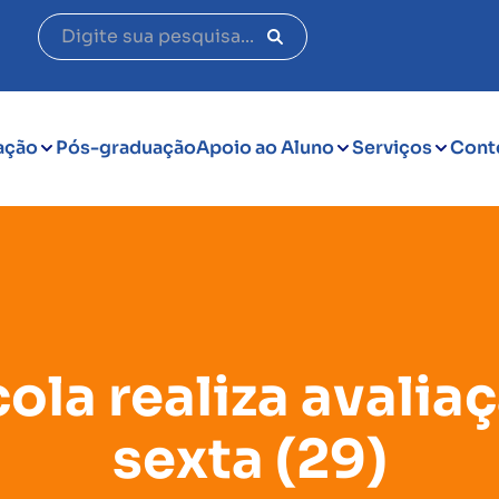
ação
Pós-graduação
Apoio ao Aluno
Serviços
Cont
a realiza avaliaç
sexta (29)