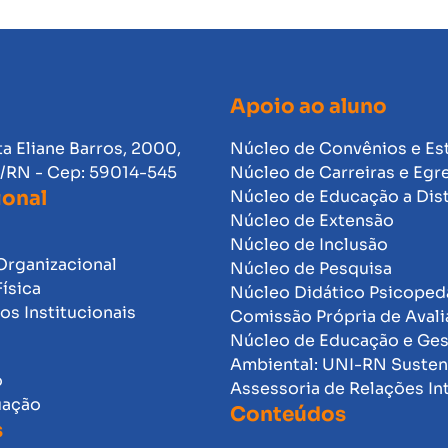
Apoio ao aluno
ta Eliane Barros, 2000,
Núcleo de Convênios e Es
l/RN - Cep: 59014-545
Núcleo de Carreiras e Egr
ional
Núcleo de Educação a Dis
Núcleo de Extensão
Núcleo de Inclusão
Organizacional
Núcleo de Pesquisa
Física
Núcleo Didático Psicope
s Institucionais
Comissão Própria de Avali
Núcleo de Educação e Ge
Ambiental: UNI-RN Susten
o
Assessoria de Relações In
uação
Conteúdos
s