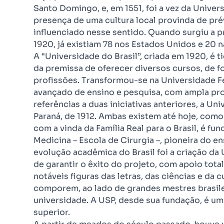
Santo Domingo, e, em 1551, foi a vez da Univer
presença de uma cultura local provinda de pré
influenciado nesse sentido. Quando surgiu a pr
1920, já existiam 78 nos Estados Unidos e 20 n
A “Universidade do Brasil”, criada em 1920, é 
da premissa de oferecer diversos cursos, de f
profissões. Transformou-se na Universidade F
avançado de ensino e pesquisa, com ampla produ
referências a duas iniciativas anteriores, a Un
Paraná, de 1912. Ambas existem até hoje, como 
com a vinda da Família Real para o Brasil, é fu
Medicina – Escola de Cirurgia –, pioneira do e
evolução acadêmica do Brasil foi a criação da 
de garantir o êxito do projeto, com apoio tota
notáveis figuras das letras, das ciências e da 
comporem, ao lado de grandes mestres brasile
universidade. A USP, desde sua fundação, é u
superior.