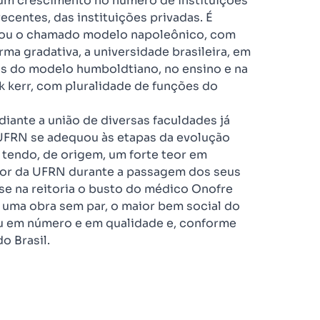
 um crescimento no número de instituições
recentes, das instituições privadas. É
minou o chamado modelo napoleônico, com
rma gradativa, a universidade brasileira, em
os do modelo humboldtiano, no ensino e na
k kerr, com pluralidade de funções do
iante a união de diversas faculdades já
a UFRN se adequou às etapas da evolução
, tendo, de origem, um forte teor em
itor da UFRN durante a passagem dos seus
se na reitoria o busto do médico Onofre
 uma obra sem par, o maior bem social do
u em número e em qualidade e, conforme
o Brasil.