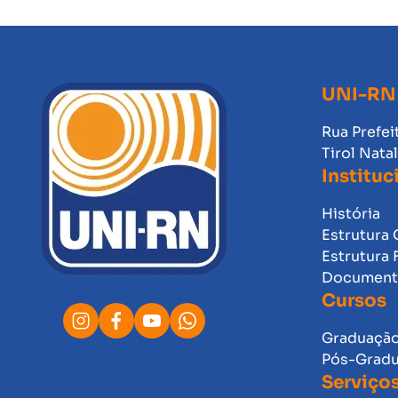
UNI-RN
Rua Prefei
Tirol Nata
Instituc
História
Estrutura 
Estrutura 
Documento
Cursos
Graduaçã
Pós-Grad
Serviço