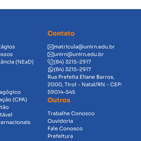
Contato
tágios
matricula@unirn.edu.br
essos
unirn@unirn.edu.br
tância (NEaD)
(84) 3215-2917
(84) 3215-2917
Rua Prefeita Eliane Barros,
2000, Tirol - Natal/RN - CEP:
dagógico
59014-545
ação (CPA)
Outros
stão
Trabalhe Conosco
tável
Ouvidoria
ternacionais
Fale Conosco
Prefeitura