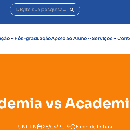
ação
Pós-graduação
Apoio ao Aluno
Serviços
Cont
demia vs Academia
UNI-RN
25/04/2019
5 min de leitura