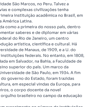
sidade São Marcos, no Peru. Talvez a
vias e complexas civilizações tenha
imeira instituição acadêmica no Brasil, em
a América Latina.
tida como a primeira do nosso país, dentro
omentar saberes e de diplomar em várias
ederal do Rio de Janeiro, um centro
ção artística, científica e cultural. Há
iversidade de Manaus, de 1909, e a U. do
instituições federais. No entanto, em 1808,
ndada em Salvador, na Bahia, a Faculdade de
nsino superior do país. Um marco da
Universidade de São Paulo, em 1934. A fim
l do governo do Estado, foram trazidas
cultura, em especial vindas da Europa, para
iros, o corpo docente da novel
m orgulho brasileiro no campo da educação