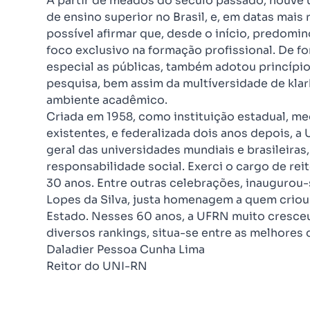
A partir de meados do século passado, houve
de ensino superior no Brasil, e, em datas mais 
possível afirmar que, desde o início, predo
foco exclusivo na formação profissional. De fo
especial as públicas, também adotou princípi
pesquisa, bem assim da multíversidade de klar
ambiente acadêmico.
Criada em 1958, como instituição estadual, med
existentes, e federalizada dois anos depois, 
geral das universidades mundiais e brasileiras
responsabilidade social. Exerci o cargo de re
30 anos. Entre outras celebrações, inaugurou-
Lopes da Silva, justa homenagem a quem criou
Estado. Nesses 60 anos, a UFRN muito cresce
diversos rankings, situa-se entre as melhores d
Daladier Pessoa Cunha Lima
Reitor do UNI-RN