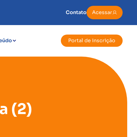
Contato
Acessar
eúdo
Portal de Inscrição
 (2)