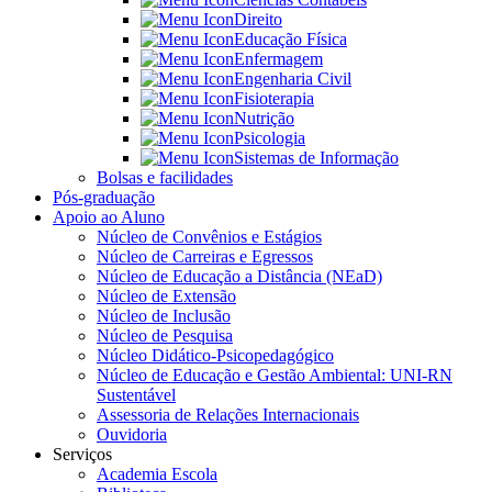
Direito
Educação Física
Enfermagem
Engenharia Civil
Fisioterapia
Nutrição
Psicologia
Sistemas de Informação
Bolsas e facilidades
Pós-graduação
Apoio ao Aluno
Núcleo de Convênios e Estágios
Núcleo de Carreiras e Egressos
Núcleo de Educação a Distância (NEaD)
Núcleo de Extensão
Núcleo de Inclusão
Núcleo de Pesquisa
Núcleo Didático-Psicopedagógico
Núcleo de Educação e Gestão Ambiental: UNI-RN
Sustentável
Assessoria de Relações Internacionais
Ouvidoria
Serviços
Academia Escola