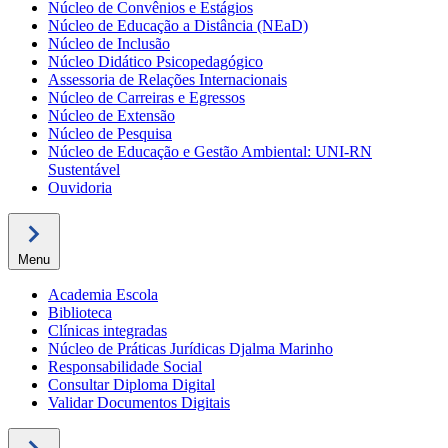
Núcleo de Convênios e Estágios
Núcleo de Educação a Distância (NEaD)
Núcleo de Inclusão
Núcleo Didático Psicopedagógico
Assessoria de Relações Internacionais
Núcleo de Carreiras e Egressos
Núcleo de Extensão
Núcleo de Pesquisa
Núcleo de Educação e Gestão Ambiental: UNI-RN
Sustentável
Ouvidoria
Menu
Academia Escola
Biblioteca
Clínicas integradas
Núcleo de Práticas Jurídicas Djalma Marinho
Responsabilidade Social
Consultar Diploma Digital
Validar Documentos Digitais