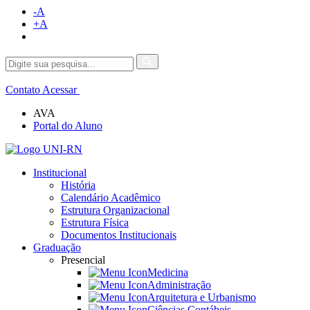
-A
+A
Contato
Acessar
AVA
Portal do Aluno
Institucional
História
Calendário Acadêmico
Estrutura Organizacional
Estrutura Física
Documentos Institucionais
Graduação
Presencial
Medicina
Administração
Arquitetura e Urbanismo
Ciências Contábeis