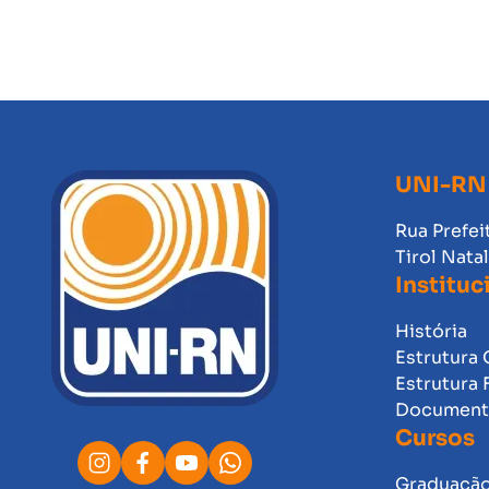
UNI-RN
Rua Prefei
Tirol Nata
Instituc
História
Estrutura 
Estrutura 
Documento
Cursos
Graduaçã