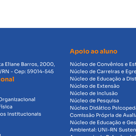
Apoio ao aluno
ta Eliane Barros, 2000,
Núcleo de Convênios e Es
l/RN - Cep: 59014-545
Núcleo de Carreiras e Egr
ional
Núcleo de Educação a Dis
Núcleo de Extensão
Núcleo de Inclusão
Organizacional
Núcleo de Pesquisa
Física
Núcleo Didático Psicope
s Institucionais
Comissão Própria de Avali
Núcleo de Educação e Ge
Ambiental: UNI-RN Susten
o