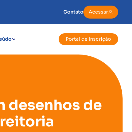
Contato
Acessar
eúdo
Portal de Inscrição
m desenhos de
reitoria