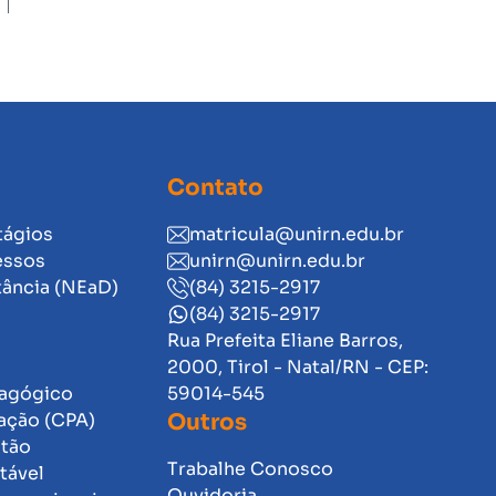
Contato
tágios
matricula@unirn.edu.br
essos
unirn@unirn.edu.br
tância (NEaD)
(84) 3215-2917
(84) 3215-2917
Rua Prefeita Eliane Barros,
2000, Tirol - Natal/RN - CEP:
dagógico
59014-545
ação (CPA)
Outros
stão
Trabalhe Conosco
tável
Ouvidoria