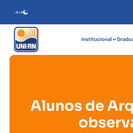
-A
+A
Institucional
Gradu
Alunos de Ar
observa