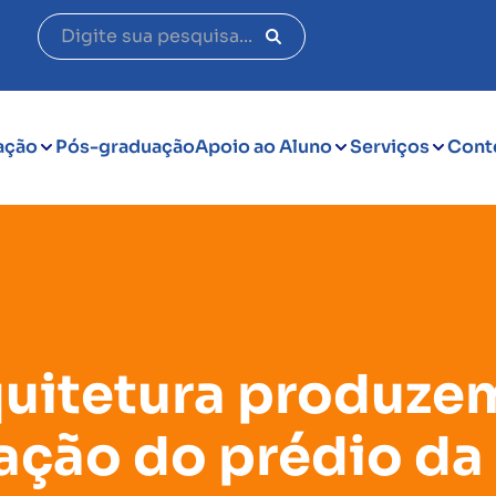
ação
Pós-graduação
Apoio ao Aluno
Serviços
Cont
quitetura produze
ção do prédio da 