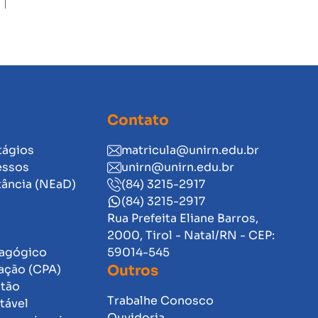
Contato
tágios
matricula@unirn.edu.br
essos
unirn@unirn.edu.br
tância (NEaD)
(84) 3215-2917
(84) 3215-2917
Rua Prefeita Eliane Barros,
2000, Tirol - Natal/RN - CEP:
dagógico
59014-545
ação (CPA)
Outros
stão
Trabalhe Conosco
tável
Ouvidoria