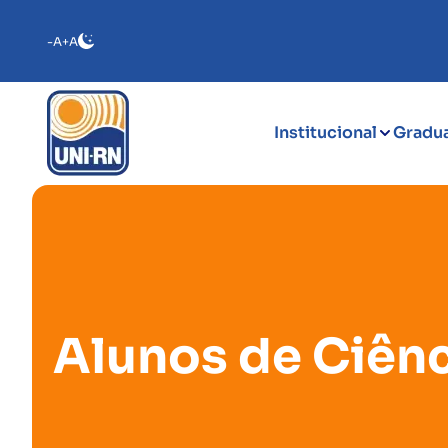
-A
+A
Institucional
Gradu
Alunos de Ciên