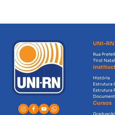
UNI-RN
Rua Prefei
Tirol Nata
Instituc
História
Estrutura 
Estrutura 
Documento
Cursos
Graduaçã