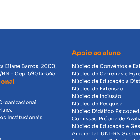
Apoio ao aluno
ta Eliane Barros, 2000,
Núcleo de Convênios e Es
l/RN - Cep: 59014-545
Núcleo de Carreiras e Egr
ional
Núcleo de Educação a Dis
Núcleo de Extensão
Núcleo de Inclusão
Organizacional
Núcleo de Pesquisa
Física
Núcleo Didático Psicope
s Institucionais
Comissão Própria de Avali
Núcleo de Educação e Ge
Ambiental: UNI-RN Susten
o