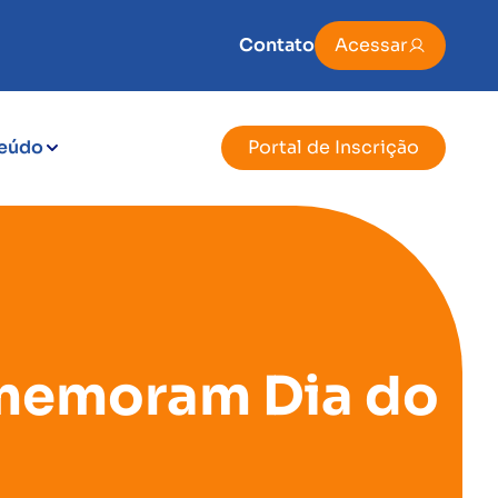
Contato
Acessar
eúdo
Portal de Inscrição
omemoram Dia do