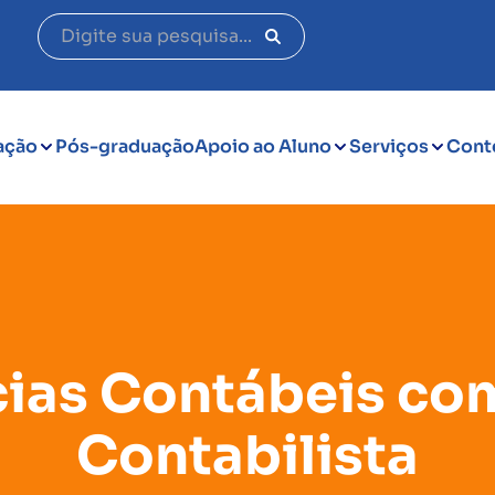
ação
Pós-graduação
Apoio ao Aluno
Serviços
Cont
cias Contábeis c
Contabilista