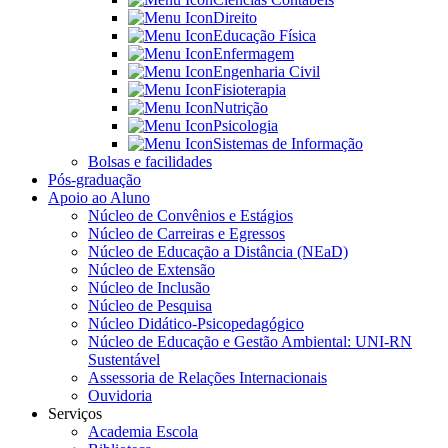
Direito
Educação Física
Enfermagem
Engenharia Civil
Fisioterapia
Nutrição
Psicologia
Sistemas de Informação
Bolsas e facilidades
Pós-graduação
Apoio ao Aluno
Núcleo de Convênios e Estágios
Núcleo de Carreiras e Egressos
Núcleo de Educação a Distância (NEaD)
Núcleo de Extensão
Núcleo de Inclusão
Núcleo de Pesquisa
Núcleo Didático-Psicopedagógico
Núcleo de Educação e Gestão Ambiental: UNI-RN
Sustentável
Assessoria de Relações Internacionais
Ouvidoria
Serviços
Academia Escola