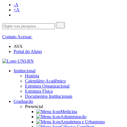
-A
+A
Contato
Acessar
AVA
Portal do Aluno
Institucional
História
Calendário Acadêmico
Estrutura Organizacional
Estrutura Física
Documentos Institucionais
Graduação
Presencial
Medicina
Administração
Arquitetura e Urbanismo
Ciências Contábeis