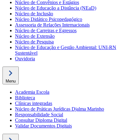
Núcleo de Convênios e Estágios
Núcleo de Educação a Distância (NEaD)
Núcleo de Inclusão
Núcleo Didático Psicopedagógico
Assessoria de Relações Internacionais
Núcleo de Carreiras e Egressos
Núcleo de Extensão
Núcleo de Pesquisa
Núcleo de Educação e Gestão Ambiental: UNI-RN
Sustentável
Ouvidoria
Menu
Academia Escola
Biblioteca
Clínicas integradas
Núcleo de Práticas Jurídicas Djalma Marinho
Responsabilidade Social
Consultar Diploma Digital
Validar Documentos Digitais