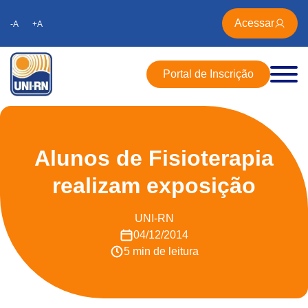
Acessar
-A
+A
Portal de Inscrição
Alunos de Fisioterapia
realizam exposição
UNI-RN
04/12/2014
5 min de leitura