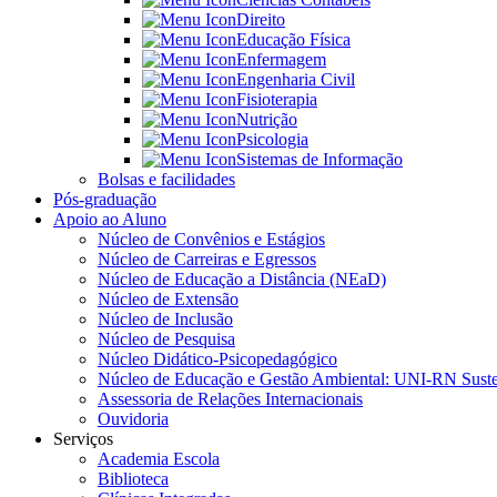
Direito
Educação Física
Enfermagem
Engenharia Civil
Fisioterapia
Nutrição
Psicologia
Sistemas de Informação
Bolsas e facilidades
Pós-graduação
Apoio ao Aluno
Núcleo de Convênios e Estágios
Núcleo de Carreiras e Egressos
Núcleo de Educação a Distância (NEaD)
Núcleo de Extensão
Núcleo de Inclusão
Núcleo de Pesquisa
Núcleo Didático-Psicopedagógico
Núcleo de Educação e Gestão Ambiental: UNI-RN Suste
Assessoria de Relações Internacionais
Ouvidoria
Serviços
Academia Escola
Biblioteca