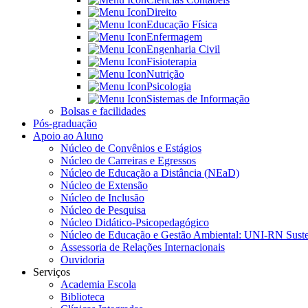
Direito
Educação Física
Enfermagem
Engenharia Civil
Fisioterapia
Nutrição
Psicologia
Sistemas de Informação
Bolsas e facilidades
Pós-graduação
Apoio ao Aluno
Núcleo de Convênios e Estágios
Núcleo de Carreiras e Egressos
Núcleo de Educação a Distância (NEaD)
Núcleo de Extensão
Núcleo de Inclusão
Núcleo de Pesquisa
Núcleo Didático-Psicopedagógico
Núcleo de Educação e Gestão Ambiental: UNI-RN Suste
Assessoria de Relações Internacionais
Ouvidoria
Serviços
Academia Escola
Biblioteca