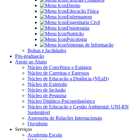
Direito
Educação Física
Enfermagem
Engenharia Civil
Fisioterapia
Nutrição
Psicologia
Sistemas de Informação
Bolsas e facilidades
Pós-graduação
Apoio ao Aluno
Núcleo de Convênios e Estágios
Núcleo de Carreiras e Egressos
Núcleo de Educação a Distância (NEaD)
Núcleo de Extensão
Núcleo de Inclusão
Núcleo de Pesquisa
Núcleo Didático-Psicopedagógico
Núcleo de Educação e Gestão Ambiental: UNI-RN
Sustentável
Assessoria de Relações Internacionais
Ouvidoria
Serviços
Academia Escola