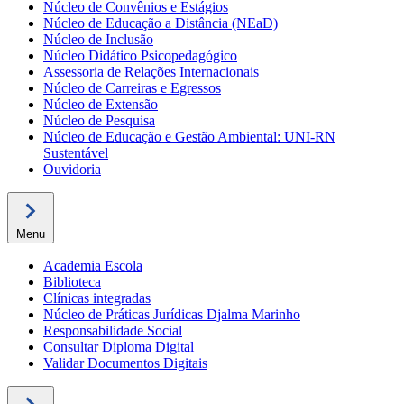
Núcleo de Convênios e Estágios
Núcleo de Educação a Distância (NEaD)
Núcleo de Inclusão
Núcleo Didático Psicopedagógico
Assessoria de Relações Internacionais
Núcleo de Carreiras e Egressos
Núcleo de Extensão
Núcleo de Pesquisa
Núcleo de Educação e Gestão Ambiental: UNI-RN
Sustentável
Ouvidoria
Menu
Academia Escola
Biblioteca
Clínicas integradas
Núcleo de Práticas Jurídicas Djalma Marinho
Responsabilidade Social
Consultar Diploma Digital
Validar Documentos Digitais