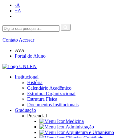
-A
+A
Contato
Acessar
AVA
Portal do Aluno
Institucional
História
Calendário Acadêmico
Estrutura Organizacional
Estrutura Física
Documentos Institucionais
Graduação
Presencial
Medicina
Administração
Arquitetura e Urbanismo
Ciências Contábeis