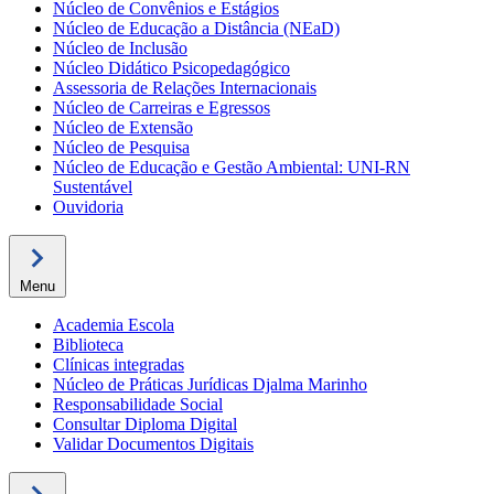
Núcleo de Convênios e Estágios
Núcleo de Educação a Distância (NEaD)
Núcleo de Inclusão
Núcleo Didático Psicopedagógico
Assessoria de Relações Internacionais
Núcleo de Carreiras e Egressos
Núcleo de Extensão
Núcleo de Pesquisa
Núcleo de Educação e Gestão Ambiental: UNI-RN
Sustentável
Ouvidoria
Menu
Academia Escola
Biblioteca
Clínicas integradas
Núcleo de Práticas Jurídicas Djalma Marinho
Responsabilidade Social
Consultar Diploma Digital
Validar Documentos Digitais