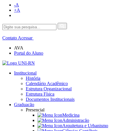
-A
+A
Contato
Acessar
AVA
Portal do Aluno
Institucional
História
Calendário Acadêmico
Estrutura Organizacional
Estrutura Física
Documentos Institucionais
Graduação
Presencial
Medicina
Administração
Arquitetura e Urbanismo
Ciências Contábeis