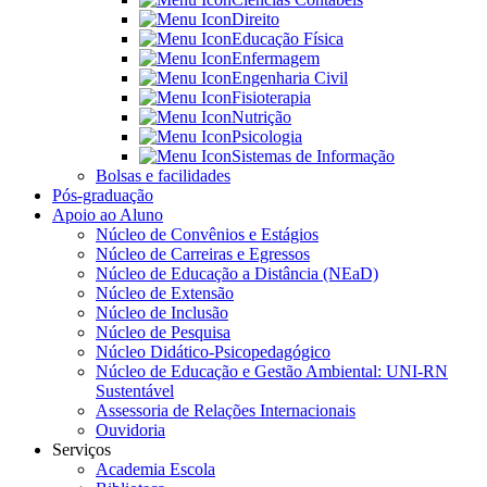
Direito
Educação Física
Enfermagem
Engenharia Civil
Fisioterapia
Nutrição
Psicologia
Sistemas de Informação
Bolsas e facilidades
Pós-graduação
Apoio ao Aluno
Núcleo de Convênios e Estágios
Núcleo de Carreiras e Egressos
Núcleo de Educação a Distância (NEaD)
Núcleo de Extensão
Núcleo de Inclusão
Núcleo de Pesquisa
Núcleo Didático-Psicopedagógico
Núcleo de Educação e Gestão Ambiental: UNI-RN
Sustentável
Assessoria de Relações Internacionais
Ouvidoria
Serviços
Academia Escola