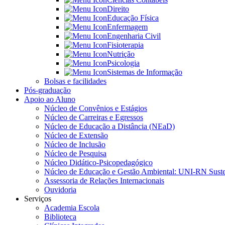
Direito
Educação Física
Enfermagem
Engenharia Civil
Fisioterapia
Nutrição
Psicologia
Sistemas de Informação
Bolsas e facilidades
Pós-graduação
Apoio ao Aluno
Núcleo de Convênios e Estágios
Núcleo de Carreiras e Egressos
Núcleo de Educação a Distância (NEaD)
Núcleo de Extensão
Núcleo de Inclusão
Núcleo de Pesquisa
Núcleo Didático-Psicopedagógico
Núcleo de Educação e Gestão Ambiental: UNI-RN Suste
Assessoria de Relações Internacionais
Ouvidoria
Serviços
Academia Escola
Biblioteca