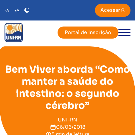
Acessar
-A
+A
Portal de Inscrição
Bem Viver aborda “Como
manter a saúde do
intestino: o segundo
cérebro”
UNI-RN
06/06/2018
5 min de leitura