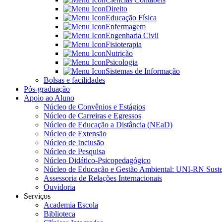
Direito
Educação Física
Enfermagem
Engenharia Civil
Fisioterapia
Nutrição
Psicologia
Sistemas de Informação
Bolsas e facilidades
Pós-graduação
Apoio ao Aluno
Núcleo de Convênios e Estágios
Núcleo de Carreiras e Egressos
Núcleo de Educação a Distância (NEaD)
Núcleo de Extensão
Núcleo de Inclusão
Núcleo de Pesquisa
Núcleo Didático-Psicopedagógico
Núcleo de Educação e Gestão Ambiental: UNI-RN Suste
Assessoria de Relações Internacionais
Ouvidoria
Serviços
Academia Escola
Biblioteca