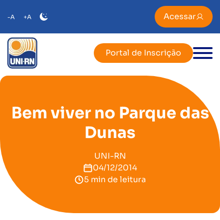
Acessar
-A
+A
Portal de Inscrição
Bem viver no Parque das
Dunas
UNI-RN
04/12/2014
5 min de leitura