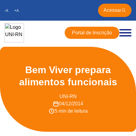
Acessar
-A
+A
Portal de Inscrição
Bem Viver prepara
alimentos funcionais
UNI-RN
04/12/2014
5 min de leitura