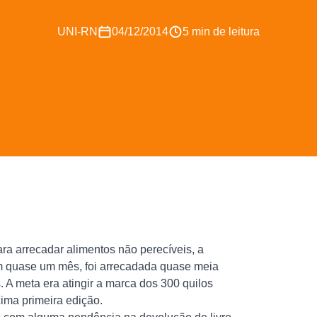
UNI-RN
04/12/2014
5 min de leitura
ra arrecadar alimentos não perecíveis, a
 Em quase um mês, foi arrecadada quase meia
. A meta era atingir a marca dos 300 quilos
ima primeira edição.