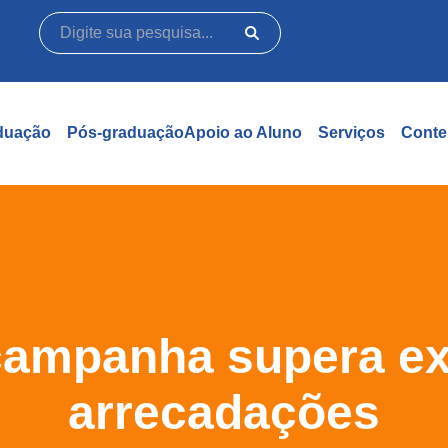
duação
Pós-graduação
Apoio ao Aluno
Serviços
Conte
 campanha supera ex
arrecadações