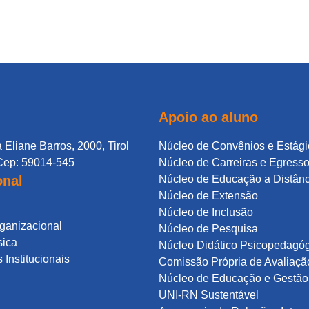
Apoio ao aluno
 Eliane Barros, 2000, Tirol
Núcleo de Convênios e Estági
Cep: 59014-545
Núcleo de Carreiras e Egress
onal
Núcleo de Educação a Distân
Núcleo de Extensão
Núcleo de Inclusão
rganizacional
Núcleo de Pesquisa
sica
Núcleo Didático Psicopedagó
Institucionais
Comissão Própria de Avaliaçã
Núcleo de Educação e Gestão 
UNI-RN Sustentável