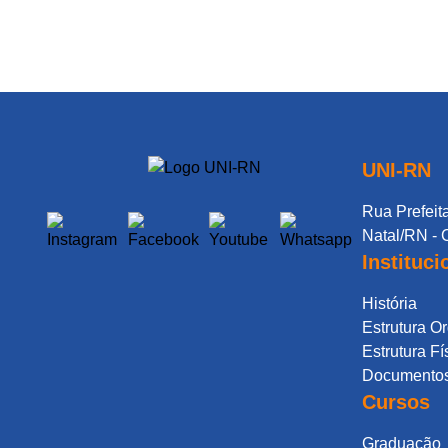
UNI-RN
Rua Prefeita
Natal/RN - 
Instituci
História
Estrutura O
Estrutura Fí
Documentos 
Cursos
Graduação