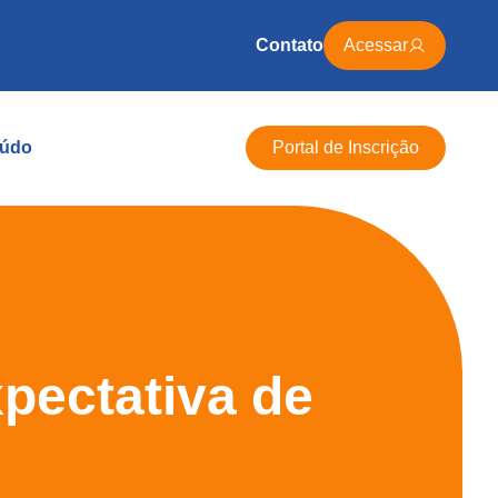
Contato
Acessar
údo
Portal de Inscrição
pectativa de