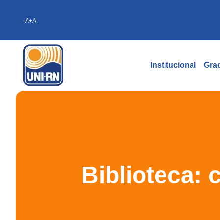
-A
+A
Institucional
Gra
Biblioteca: