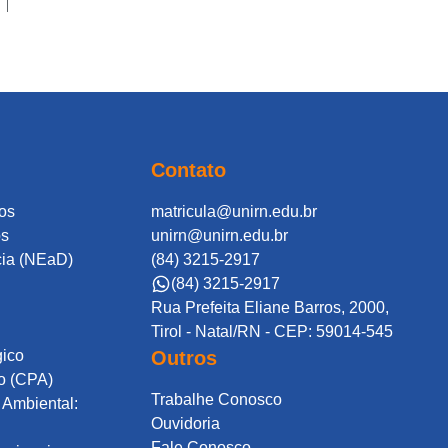
Contato
os
matricula@unirn.edu.br
os
unirn@unirn.edu.br
cia (NEaD)
(84) 3215-2917
(84) 3215-2917
Rua Prefeita Eliane Barros, 2000,
Tirol - Natal/RN - CEP: 59014-545
gico
Outros
o (CPA)
Trabalhe Conosco
Ambiental:
Ouvidoria
Fale Conosco