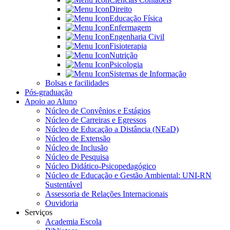
Direito
Educação Física
Enfermagem
Engenharia Civil
Fisioterapia
Nutrição
Psicologia
Sistemas de Informação
Bolsas e facilidades
Pós-graduação
Apoio ao Aluno
Núcleo de Convênios e Estágios
Núcleo de Carreiras e Egressos
Núcleo de Educação a Distância (NEaD)
Núcleo de Extensão
Núcleo de Inclusão
Núcleo de Pesquisa
Núcleo Didático-Psicopedagógico
Núcleo de Educação e Gestão Ambiental: UNI-RN
Sustentável
Assessoria de Relações Internacionais
Ouvidoria
Serviços
Academia Escola