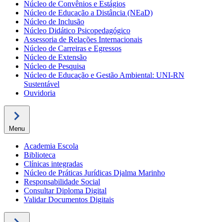
Núcleo de Convênios e Estágios
Núcleo de Educação a Distância (NEaD)
Núcleo de Inclusão
Núcleo Didático Psicopedagógico
Assessoria de Relações Internacionais
Núcleo de Carreiras e Egressos
Núcleo de Extensão
Núcleo de Pesquisa
Núcleo de Educação e Gestão Ambiental: UNI-RN
Sustentável
Ouvidoria
Menu
Academia Escola
Biblioteca
Clínicas integradas
Núcleo de Práticas Jurídicas Djalma Marinho
Responsabilidade Social
Consultar Diploma Digital
Validar Documentos Digitais