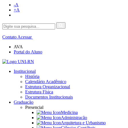
-A
+A
Contato
Acessar
AVA
Portal do Aluno
Institucional
História
Calendário Acadêmico
Estrutura Organizacional
Estrutura Física
Documentos Institucionais
Graduação
Presencial
Medicina
Administração
Arquitetura e Urbanismo
Ciências Contábeis