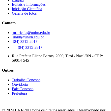
Editais e Informações
Iniciação Científica
Galeria de fotos
Contato
matricula@unirn.edu.br
unirn@unirn.edu.br
(84) 3215-2917
(84) 3215-2917
Rua Prefeita Eliane Barros, 2000, Tirol - Natal/RN - CEP:
59014-545
Outros
Trabalhe Conosco
Ouvidoria
Fale Conosco
Prefeitura
© 2024 UNI-RN | todos os direitos reservados | Desenvolvido por