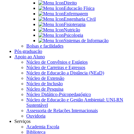
Direito
Educação Física
Enfermagem
Engenharia Civil
Fisioterapia
Nutrição
Psicologia
Sistemas de Informação
Bolsas e facilidades
Pós-graduação
Apoio ao Aluno
Núcleo de Convênios e Estágios
Núcleo de Carreiras e Egressos
Núcleo de Educação a Distância (NEaD)
Núcleo de Extensão
Núcleo de Inclusão
Núcleo de Pesquisa
Núcleo Didático-Psicopedagógico
Núcleo de Educação e Gestão Ambiental: UNI-RN
Sustentável
Assessoria de Relações Internacionais
Ouvidoria
Serviços
Academia Escola
Biblioteca