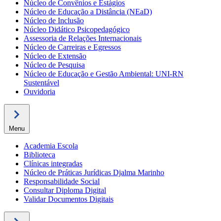
Núcleo de Convênios e Estágios
Núcleo de Educação a Distância (NEaD)
Núcleo de Inclusão
Núcleo Didático Psicopedagógico
Assessoria de Relações Internacionais
Núcleo de Carreiras e Egressos
Núcleo de Extensão
Núcleo de Pesquisa
Núcleo de Educação e Gestão Ambiental: UNI-RN
Sustentável
Ouvidoria
Menu
Academia Escola
Biblioteca
Clínicas integradas
Núcleo de Práticas Jurídicas Djalma Marinho
Responsabilidade Social
Consultar Diploma Digital
Validar Documentos Digitais