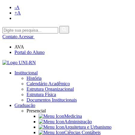
-A
+A
Contato
Acessar
AVA
Portal do Aluno
Institucional
História
Calendário Acadêmico
Estrutura Organizacional
Estrutura Física
Documentos Institucionais
Graduação
Presencial
Medicina
Administração
Arquitetura e Urbanismo
Ciências Contábeis