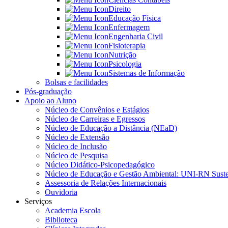
Direito
Educação Física
Enfermagem
Engenharia Civil
Fisioterapia
Nutrição
Psicologia
Sistemas de Informação
Bolsas e facilidades
Pós-graduação
Apoio ao Aluno
Núcleo de Convênios e Estágios
Núcleo de Carreiras e Egressos
Núcleo de Educação a Distância (NEaD)
Núcleo de Extensão
Núcleo de Inclusão
Núcleo de Pesquisa
Núcleo Didático-Psicopedagógico
Núcleo de Educação e Gestão Ambiental: UNI-RN Suste
Assessoria de Relações Internacionais
Ouvidoria
Serviços
Academia Escola
Biblioteca