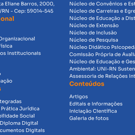
ta Eliane Barros, 2000,
Núcleo de Convênios e Es
l/RN - Cep: 59014-545
Núcleo de Carreiras e Egr
ional
Núcleo de Educação a Dis
Núcleo de Extensão
Núcleo de Inclusão
Organizacional
Núcleo de Pesquisa
Física
Núcleo Didático Psicope
s Institucionais
Comissão Própria de Avali
Núcleo de Educação e Ge
Ambiental: UNI-RN Susten
o
Assessoria de Relações In
uação
Conteúdos
s
Artigos
ntegradas
Editais e Informações
Prática Jurídica
Iniciação Científica
ilidade Social
Galeria de fotos
Diploma Digital
ocumentos Digitais