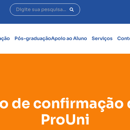
ação
Pós-graduação
Apoio ao Aluno
Serviços
Cont
o de confirmação 
ProUni