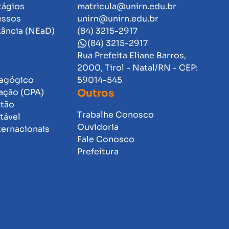
tágios
matricula@unirn.edu.br
essos
unirn@unirn.edu.br
tância (NEaD)
(84) 3215-2917
(84) 3215-2917
Rua Prefeita Eliane Barros,
2000, Tirol - Natal/RN - CEP:
dagógico
59014-545
ação (CPA)
Outros
stão
Trabalhe Conosco
tável
Ouvidoria
ternacionais
Fale Conosco
Prefeitura