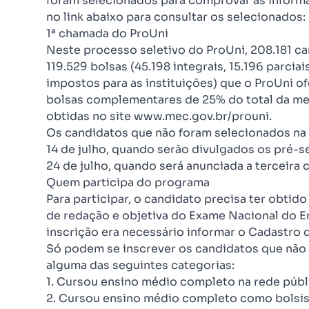
foram selecionados para comprovar as informa
no link abaixo para consultar os selecionados:
1ª chamada do ProUni
Neste processo seletivo do ProUni, 208.181 c
119.529 bolsas (45.198 integrais, 15.196 parcia
impostos para as instituições) que o ProUni o
bolsas complementares de 25% do total da me
obtidas no site www.mec.gov.br/prouni.
Os candidatos que não foram selecionados na
14 de julho, quando serão divulgados os pré-
24 de julho, quando será anunciada a terceira
Quem participa do programa
Para participar, o candidato precisa ter obti
de redação e objetiva do Exame Nacional do En
inscrição era necessário informar o Cadastro d
Só podem se inscrever os candidatos que não
alguma das seguintes categorias:
1. Cursou ensino médio completo na rede públ
2. Cursou ensino médio completo como bolsista