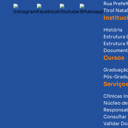
Rua Prefei
Tirol Nata
Instituc
História
Estrutura 
Estrutura 
Documento
Cursos
Graduaçã
Pós-Grad
Serviço
Clínicas I
Núcleo de 
Responsab
Consultar 
Validar D