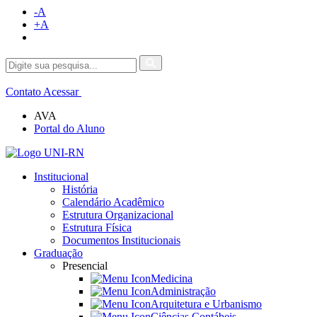
-A
+A
Contato
Acessar
AVA
Portal do Aluno
Institucional
História
Calendário Acadêmico
Estrutura Organizacional
Estrutura Física
Documentos Institucionais
Graduação
Presencial
Medicina
Administração
Arquitetura e Urbanismo
Ciências Contábeis