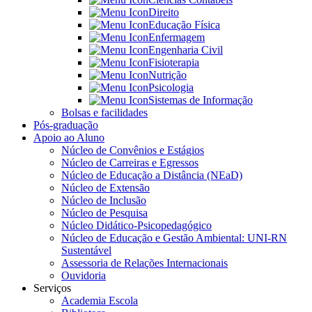
Direito
Educação Física
Enfermagem
Engenharia Civil
Fisioterapia
Nutrição
Psicologia
Sistemas de Informação
Bolsas e facilidades
Pós-graduação
Apoio ao Aluno
Núcleo de Convênios e Estágios
Núcleo de Carreiras e Egressos
Núcleo de Educação a Distância (NEaD)
Núcleo de Extensão
Núcleo de Inclusão
Núcleo de Pesquisa
Núcleo Didático-Psicopedagógico
Núcleo de Educação e Gestão Ambiental: UNI-RN
Sustentável
Assessoria de Relações Internacionais
Ouvidoria
Serviços
Academia Escola