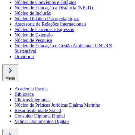
Núcleo de Convênios e Estágios
Núcleo de Educação a Distância (NEaD)
Núcleo de Inclusão
Núcleo Didático Psicopedagógico
Assessoria de Relações Internacionais
Núcleo de Carreiras e Egressos
Núcleo de Extensão
Núcleo de Pesquisa
Núcleo de Educação e Gestão Ambiental: UNI-RN
Sustentável
Ouvidoria
Menu
Academia Escola
Biblioteca
Clínicas integradas
Núcleo de Práticas Jurídicas Djalma Marinho
Responsabilidade Social
Consultar Diploma Digital
Validar Documentos Digitais