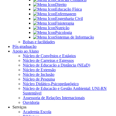
Direito
Educação Física
Enfermagem
Engenharia Civil
Fisioterapia
Nutrição
Psicologia
Sistemas de Informação
Bolsas e facilidades
Pós-graduação
Apoio ao Aluno
Núcleo de Convênios e Estágios
Núcleo de Carreiras e Egressos
Núcleo de Educação a Distância (NEaD)
Núcleo de Extensão
Núcleo de Inclusão
Núcleo de Pesquisa
Núcleo Didático-Psicopedagógico
Núcleo de Educação e Gestão Ambiental: UNI-RN
Sustentável
Assessoria de Relações Internacionais
Ouvidoria
Serviços
Academia Escola