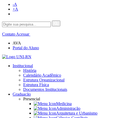
-A
+A
Contato
Acessar
AVA
Portal do Aluno
Institucional
História
Calendário Acadêmico
Estrutura Organizacional
Estrutura Física
Documentos Institucionais
Graduação
Presencial
Medicina
Administração
Arquitetura e Urbanismo
Ciências Contábeis