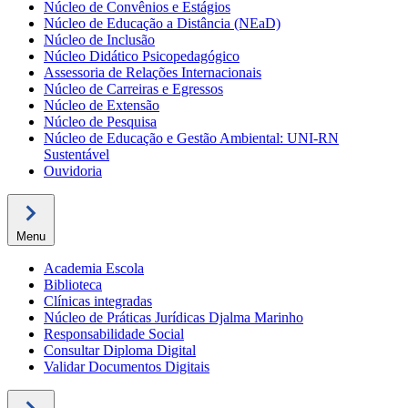
Núcleo de Convênios e Estágios
Núcleo de Educação a Distância (NEaD)
Núcleo de Inclusão
Núcleo Didático Psicopedagógico
Assessoria de Relações Internacionais
Núcleo de Carreiras e Egressos
Núcleo de Extensão
Núcleo de Pesquisa
Núcleo de Educação e Gestão Ambiental: UNI-RN
Sustentável
Ouvidoria
Menu
Academia Escola
Biblioteca
Clínicas integradas
Núcleo de Práticas Jurídicas Djalma Marinho
Responsabilidade Social
Consultar Diploma Digital
Validar Documentos Digitais