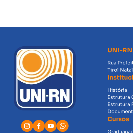
UNI-RN
Rua Prefei
Tirol Nata
Instituc
História
Estrutura 
Estrutura 
Documento
Cursos
Graduaçã