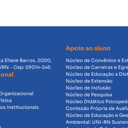
Apoio ao aluno
ta Eliane Barros, 2000,
Núcleo de Convênios e Es
l/RN - Cep: 59014-545
Núcleo de Carreiras e Egr
ional
Núcleo de Educação a Dis
Núcleo de Extensão
Núcleo de Inclusão
Organizacional
Núcleo de Pesquisa
Física
Núcleo Didático Psicope
s Institucionais
Comissão Própria de Avali
Núcleo de Educação e Ge
Ambiental: UNI-RN Susten
o