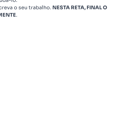
judá-lo.
creva o seu trabalho.
NESTA RETA, FINAL O
LMENTE
.