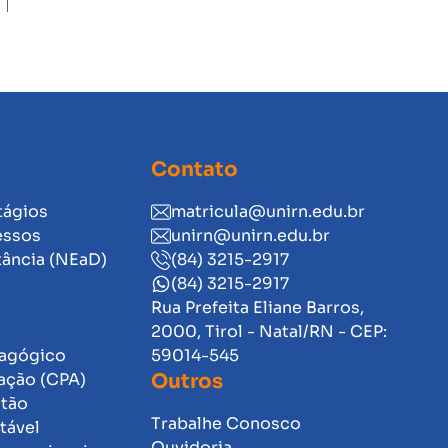
Contato
tágios
matricula@unirn.edu.br
essos
unirn@unirn.edu.br
tância (NEaD)
(84) 3215-2917
(84) 3215-2917
Rua Prefeita Eliane Barros,
2000, Tirol - Natal/RN - CEP:
dagógico
59014-545
ação (CPA)
Outros
stão
Trabalhe Conosco
tável
Ouvidoria