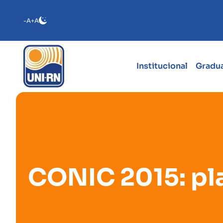
-A
+A
Institucional
Gradu
CONIC 2015: pla