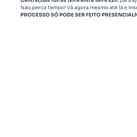
Central,
das 10h às 12h e entre 18h e 22h
, para a
Não perca tempo! Vá agora mesmo até lá e ins
PROCESSO SÓ PODE SER FEITO PRESENCIA