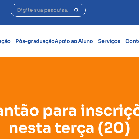
ação
Pós-graduação
Apoio ao Aluno
Serviços
Cont
ntão para inscriç
nesta terça (20)