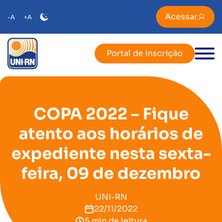
Acessar
-A
+A
Portal de Inscrição
COPA 2022 – Fique
atento aos horários de
expediente nesta sexta-
feira, 09 de dezembro
UNI-RN
22/11/2022
5 min de leitura