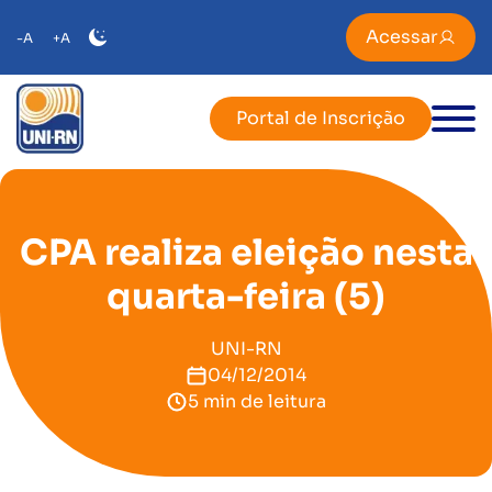
Acessar
-A
+A
Portal de Inscrição
CPA realiza eleição nesta
quarta-feira (5)
UNI-RN
04/12/2014
5 min de leitura