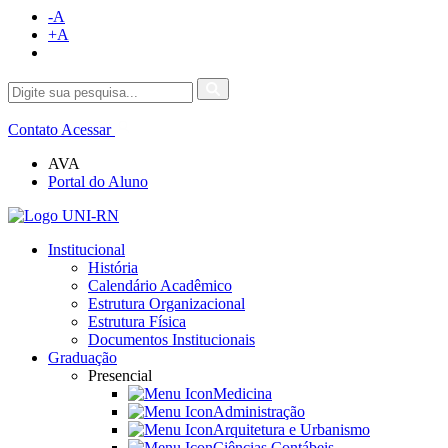
-A
+A
Contato
Acessar
AVA
Portal do Aluno
Institucional
História
Calendário Acadêmico
Estrutura Organizacional
Estrutura Física
Documentos Institucionais
Graduação
Presencial
Medicina
Administração
Arquitetura e Urbanismo
Ciências Contábeis