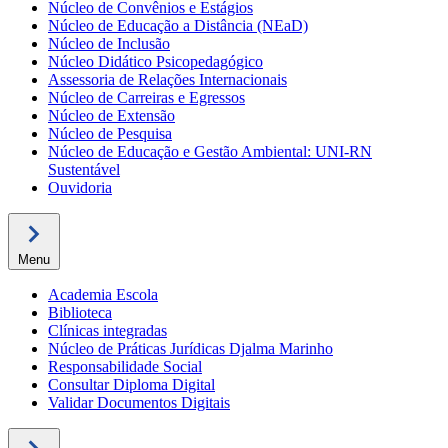
Núcleo de Convênios e Estágios
Núcleo de Educação a Distância (NEaD)
Núcleo de Inclusão
Núcleo Didático Psicopedagógico
Assessoria de Relações Internacionais
Núcleo de Carreiras e Egressos
Núcleo de Extensão
Núcleo de Pesquisa
Núcleo de Educação e Gestão Ambiental: UNI-RN
Sustentável
Ouvidoria
Menu
Academia Escola
Biblioteca
Clínicas integradas
Núcleo de Práticas Jurídicas Djalma Marinho
Responsabilidade Social
Consultar Diploma Digital
Validar Documentos Digitais