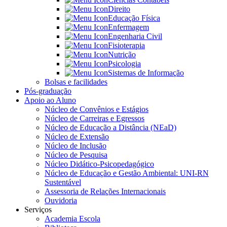
Direito
Educação Física
Enfermagem
Engenharia Civil
Fisioterapia
Nutrição
Psicologia
Sistemas de Informação
Bolsas e facilidades
Pós-graduação
Apoio ao Aluno
Núcleo de Convênios e Estágios
Núcleo de Carreiras e Egressos
Núcleo de Educação a Distância (NEaD)
Núcleo de Extensão
Núcleo de Inclusão
Núcleo de Pesquisa
Núcleo Didático-Psicopedagógico
Núcleo de Educação e Gestão Ambiental: UNI-RN
Sustentável
Assessoria de Relações Internacionais
Ouvidoria
Serviços
Academia Escola