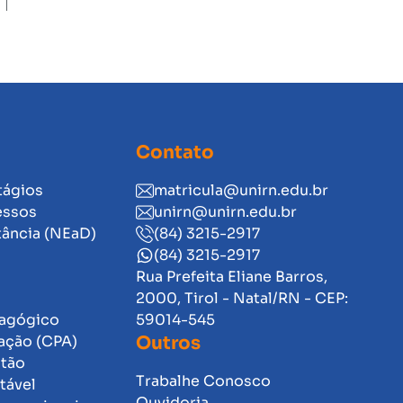
Contato
tágios
matricula@unirn.edu.br
essos
unirn@unirn.edu.br
tância (NEaD)
(84) 3215-2917
(84) 3215-2917
Rua Prefeita Eliane Barros,
2000, Tirol - Natal/RN - CEP:
dagógico
59014-545
ação (CPA)
Outros
stão
Trabalhe Conosco
tável
Ouvidoria