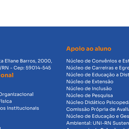
Apoio ao aluno
ta Eliane Barros, 2000,
Núcleo de Convênios e Es
l/RN - Cep: 59014-545
Núcleo de Carreiras e Egr
ional
Núcleo de Educação a Dis
Núcleo de Extensão
Núcleo de Inclusão
Organizacional
Núcleo de Pesquisa
Física
Núcleo Didático Psicope
s Institucionais
Comissão Própria de Avali
Núcleo de Educação e Ge
Ambiental: UNI-RN Susten
o