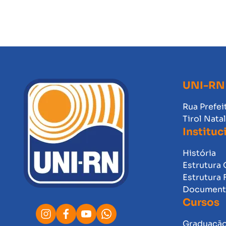
UNI-RN
Rua Prefei
Tirol Nata
Instituc
História
Estrutura 
Estrutura 
Documento
Cursos
Graduaçã