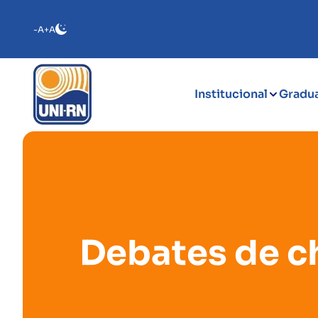
-A
+A
Institucional
Gradu
Debates de c