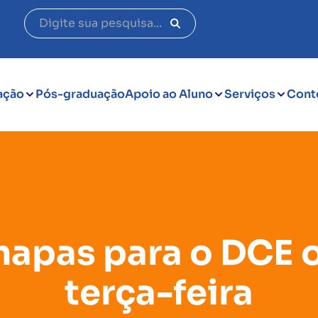
ação
Pós-graduação
Apoio ao Aluno
Serviços
Cont
hapas para o DCE 
terça-feira