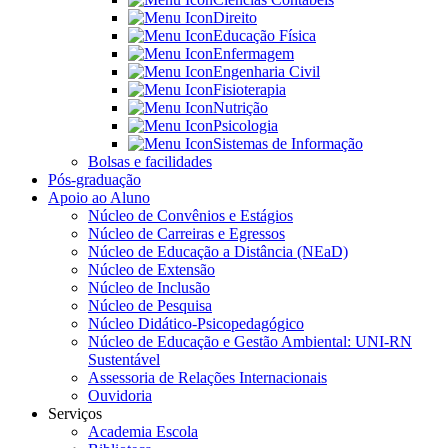
Direito
Educação Física
Enfermagem
Engenharia Civil
Fisioterapia
Nutrição
Psicologia
Sistemas de Informação
Bolsas e facilidades
Pós-graduação
Apoio ao Aluno
Núcleo de Convênios e Estágios
Núcleo de Carreiras e Egressos
Núcleo de Educação a Distância (NEaD)
Núcleo de Extensão
Núcleo de Inclusão
Núcleo de Pesquisa
Núcleo Didático-Psicopedagógico
Núcleo de Educação e Gestão Ambiental: UNI-RN
Sustentável
Assessoria de Relações Internacionais
Ouvidoria
Serviços
Academia Escola