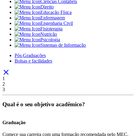
Ciências Contábeis
Direito
Educação Física
Enfermagem
Engenharia Civil
Fisioterapia
Nutrição
Psicologia
Sistemas de Informação
Pós-Graduações
Bolsas e facilidades
1
2
3
Qual é o seu objetivo acadêmico?
Graduação
Comece sua carreira com uma formação recomendada pelo MEC.