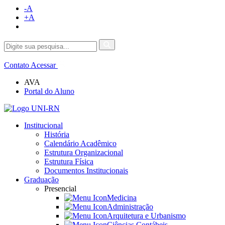
-A
+A
Contato
Acessar
AVA
Portal do Aluno
Institucional
História
Calendário Acadêmico
Estrutura Organizacional
Estrutura Física
Documentos Institucionais
Graduação
Presencial
Medicina
Administração
Arquitetura e Urbanismo
Ciências Contábeis