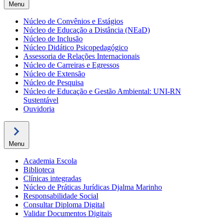
Menu
Núcleo de Convênios e Estágios
Núcleo de Educação a Distância (NEaD)
Núcleo de Inclusão
Núcleo Didático Psicopedagógico
Assessoria de Relações Internacionais
Núcleo de Carreiras e Egressos
Núcleo de Extensão
Núcleo de Pesquisa
Núcleo de Educação e Gestão Ambiental: UNI-RN
Sustentável
Ouvidoria
Menu
Academia Escola
Biblioteca
Clínicas integradas
Núcleo de Práticas Jurídicas Djalma Marinho
Responsabilidade Social
Consultar Diploma Digital
Validar Documentos Digitais