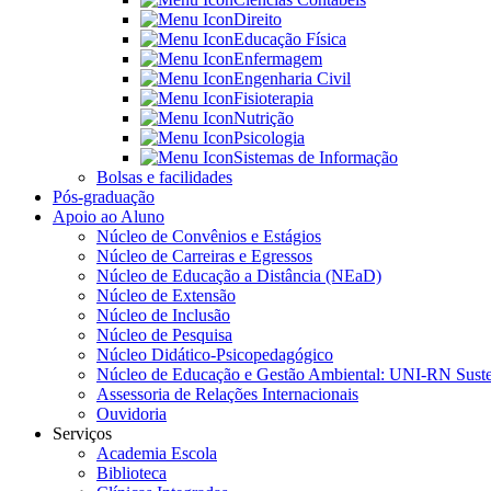
Direito
Educação Física
Enfermagem
Engenharia Civil
Fisioterapia
Nutrição
Psicologia
Sistemas de Informação
Bolsas e facilidades
Pós-graduação
Apoio ao Aluno
Núcleo de Convênios e Estágios
Núcleo de Carreiras e Egressos
Núcleo de Educação a Distância (NEaD)
Núcleo de Extensão
Núcleo de Inclusão
Núcleo de Pesquisa
Núcleo Didático-Psicopedagógico
Núcleo de Educação e Gestão Ambiental: UNI-RN Suste
Assessoria de Relações Internacionais
Ouvidoria
Serviços
Academia Escola
Biblioteca