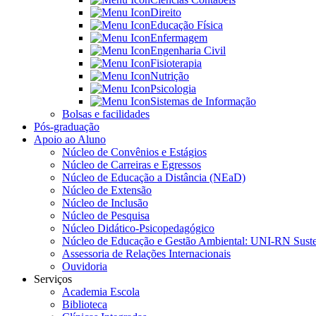
Direito
Educação Física
Enfermagem
Engenharia Civil
Fisioterapia
Nutrição
Psicologia
Sistemas de Informação
Bolsas e facilidades
Pós-graduação
Apoio ao Aluno
Núcleo de Convênios e Estágios
Núcleo de Carreiras e Egressos
Núcleo de Educação a Distância (NEaD)
Núcleo de Extensão
Núcleo de Inclusão
Núcleo de Pesquisa
Núcleo Didático-Psicopedagógico
Núcleo de Educação e Gestão Ambiental: UNI-RN Suste
Assessoria de Relações Internacionais
Ouvidoria
Serviços
Academia Escola
Biblioteca