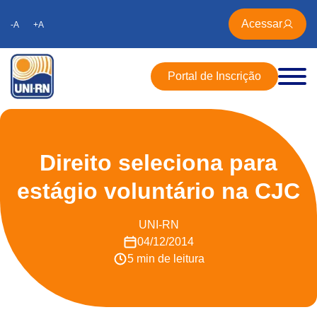
Acessar
-A
+A
Portal de Inscrição
Direito seleciona para
estágio voluntário na CJC
UNI-RN
04/12/2014
5 min de leitura