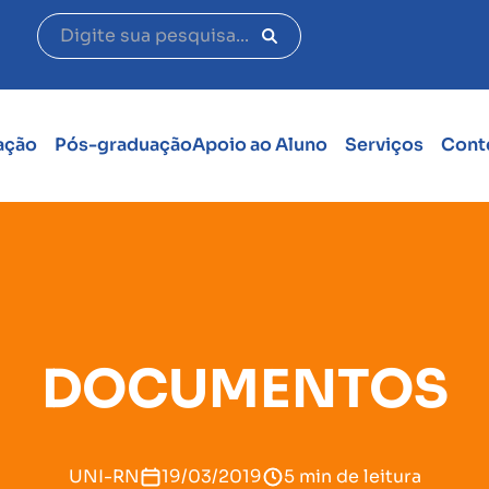
ação
Pós-graduação
Apoio ao Aluno
Serviços
Cont
DOCUMENTOS
UNI-RN
19/03/2019
5 min de leitura