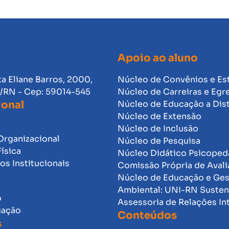
Apoio ao aluno
ta Eliane Barros, 2000,
Núcleo de Convênios e Es
l/RN - Cep: 59014-545
Núcleo de Carreiras e Egr
ional
Núcleo de Educação a Dis
Núcleo de Extensão
Núcleo de Inclusão
Organizacional
Núcleo de Pesquisa
Física
Núcleo Didático Psicope
s Institucionais
Comissão Própria de Avali
Núcleo de Educação e Ge
Ambiental: UNI-RN Susten
o
Assessoria de Relações In
uação
Conteúdos
s