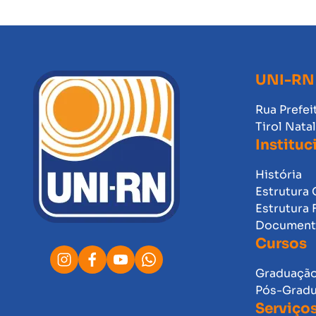
UNI-RN
Rua Prefei
Tirol Nata
Instituc
História
Estrutura 
Estrutura 
Documento
Cursos
Graduaçã
Pós-Grad
Serviço