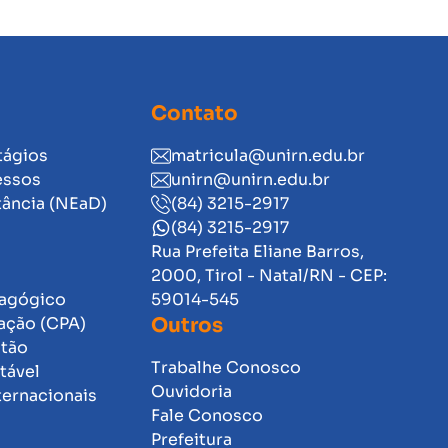
Contato
tágios
matricula@unirn.edu.br
essos
unirn@unirn.edu.br
tância (NEaD)
(84) 3215-2917
(84) 3215-2917
Rua Prefeita Eliane Barros,
2000, Tirol - Natal/RN - CEP:
dagógico
59014-545
ação (CPA)
Outros
stão
Trabalhe Conosco
tável
Ouvidoria
ternacionais
Fale Conosco
Prefeitura