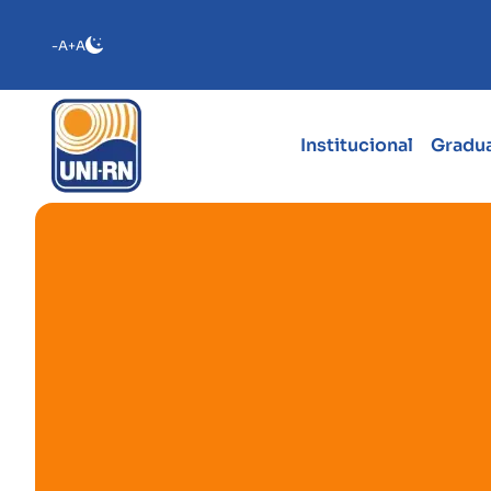
-A
+A
Institucional
Gradu