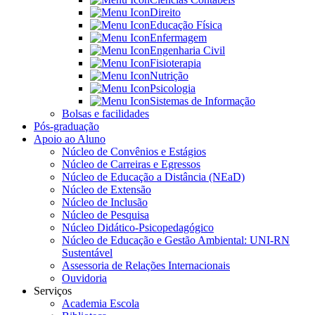
Direito
Educação Física
Enfermagem
Engenharia Civil
Fisioterapia
Nutrição
Psicologia
Sistemas de Informação
Bolsas e facilidades
Pós-graduação
Apoio ao Aluno
Núcleo de Convênios e Estágios
Núcleo de Carreiras e Egressos
Núcleo de Educação a Distância (NEaD)
Núcleo de Extensão
Núcleo de Inclusão
Núcleo de Pesquisa
Núcleo Didático-Psicopedagógico
Núcleo de Educação e Gestão Ambiental: UNI-RN
Sustentável
Assessoria de Relações Internacionais
Ouvidoria
Serviços
Academia Escola