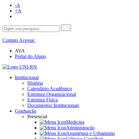
-A
+A
Contato
Acessar
AVA
Portal do Aluno
Institucional
História
Calendário Acadêmico
Estrutura Organizacional
Estrutura Física
Documentos Institucionais
Graduação
Presencial
Medicina
Administração
Arquitetura e Urbanismo
Ciências Contábeis