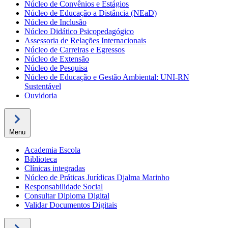
Núcleo de Convênios e Estágios
Núcleo de Educação a Distância (NEaD)
Núcleo de Inclusão
Núcleo Didático Psicopedagógico
Assessoria de Relações Internacionais
Núcleo de Carreiras e Egressos
Núcleo de Extensão
Núcleo de Pesquisa
Núcleo de Educação e Gestão Ambiental: UNI-RN
Sustentável
Ouvidoria
Menu
Academia Escola
Biblioteca
Clínicas integradas
Núcleo de Práticas Jurídicas Djalma Marinho
Responsabilidade Social
Consultar Diploma Digital
Validar Documentos Digitais