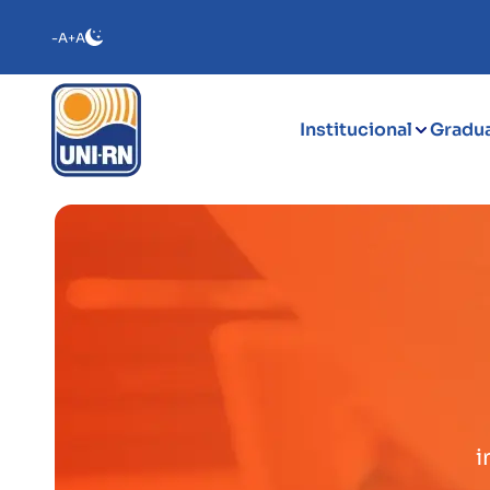
-A
+A
Institucional
Gradu
i