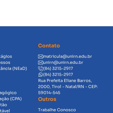
Contato
tágios
matricula@unirn.edu.br
essos
unirn@unirn.edu.br
tância (NEaD)
(84) 3215-2917
(84) 3215-2917
Rua Prefeita Eliane Barros,
2000, Tirol - Natal/RN - CEP:
dagógico
59014-545
ação (CPA)
Outros
stão
Trabalhe Conosco
tável