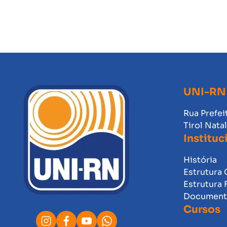
UNI-RN
Rua Prefei
Tirol Nata
Instituc
História
Estrutura 
Estrutura 
Documento
Cursos