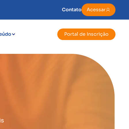
Contato
Acessar
eúdo
Portal de Inscrição
is