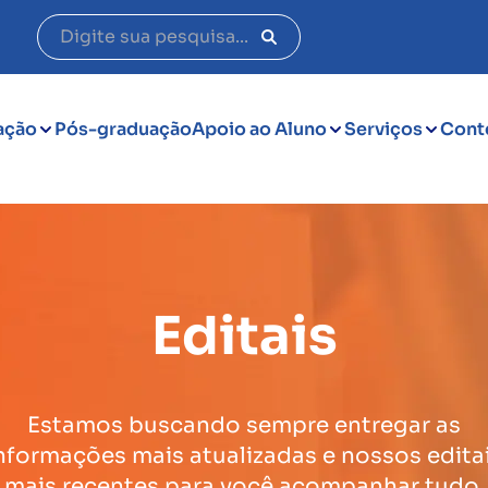
ação
Pós-graduação
Apoio ao Aluno
Serviços
Cont
Editais
Estamos buscando sempre entregar as
nformações mais atualizadas e nossos edita
mais recentes para você acompanhar tudo.