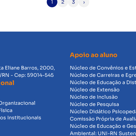
1
2
3
›
Apoio ao aluno
ta Eliane Barros, 2000,
Núcleo de Convênios e Es
l/RN - Cep: 59014-545
Núcleo de Carreiras e Egr
ional
Núcleo de Educação a Dis
Núcleo de Extensão
Núcleo de Inclusão
Organizacional
Núcleo de Pesquisa
Física
Núcleo Didático Psicope
s Institucionais
Comissão Própria de Avali
Núcleo de Educação e Ge
Ambiental: UNI-RN Susten