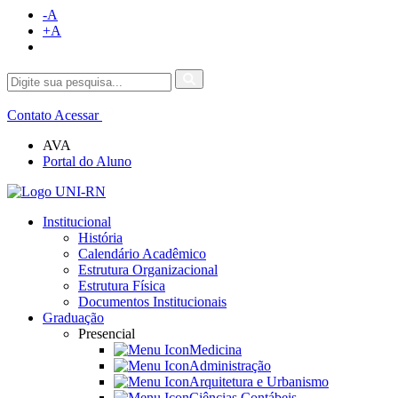
-A
+A
Contato
Acessar
AVA
Portal do Aluno
Institucional
História
Calendário Acadêmico
Estrutura Organizacional
Estrutura Física
Documentos Institucionais
Graduação
Presencial
Medicina
Administração
Arquitetura e Urbanismo
Ciências Contábeis