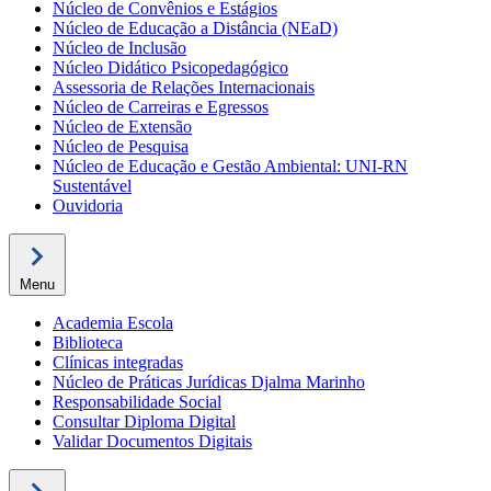
Núcleo de Convênios e Estágios
Núcleo de Educação a Distância (NEaD)
Núcleo de Inclusão
Núcleo Didático Psicopedagógico
Assessoria de Relações Internacionais
Núcleo de Carreiras e Egressos
Núcleo de Extensão
Núcleo de Pesquisa
Núcleo de Educação e Gestão Ambiental: UNI-RN
Sustentável
Ouvidoria
Menu
Academia Escola
Biblioteca
Clínicas integradas
Núcleo de Práticas Jurídicas Djalma Marinho
Responsabilidade Social
Consultar Diploma Digital
Validar Documentos Digitais