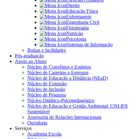
Direito
Educação Física
Enfermagem
Engenharia Civil
Fisioterapia
Nutrição
Psicologia
Sistemas de Informação
Bolsas e facilidades
Pós-graduação
Apoio ao Aluno
Núcleo de Convênios e Estágios
Núcleo de Carreiras e Egressos
Núcleo de Educação a Distância (NEaD)
Núcleo de Extensão
Núcleo de Inclusão
Núcleo de Pesquisa
Núcleo Didático-Psicopedagógico
Núcleo de Educação e Gestão Ambiental: UNI-RN
Sustentável
Assessoria de Relações Internacionais
Ouvidoria
Serviços
Academia Escola